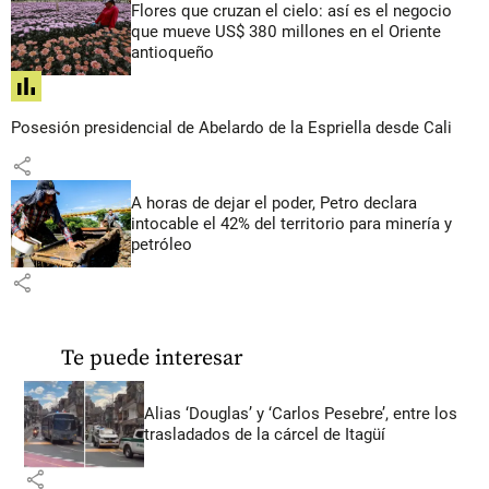
Flores que cruzan el cielo: así es el negocio
que mueve US$ 380 millones en el Oriente
antioqueño
share
Posesión presidencial de Abelardo de la Espriella desde Cali
share
A horas de dejar el poder, Petro declara
intocable el 42% del territorio para minería y
petróleo
share
Te puede interesar
Alias ‘Douglas’ y ‘Carlos Pesebre’, entre los
trasladados de la cárcel de Itagüí
share