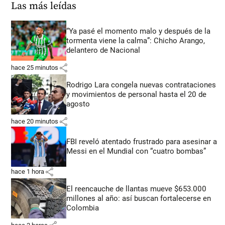
Las más leídas
“Ya pasé el momento malo y después de la
tormenta viene la calma”: Chicho Arango,
delantero de Nacional
share
hace 25 minutos
Rodrigo Lara congela nuevas contrataciones
y movimientos de personal hasta el 20 de
agosto
share
hace 20 minutos
FBI reveló atentado frustrado para asesinar a
Messi en el Mundial con “cuatro bombas”
share
hace 1 hora
El reencauche de llantas mueve $653.000
millones al año: así buscan fortalecerse en
Colombia