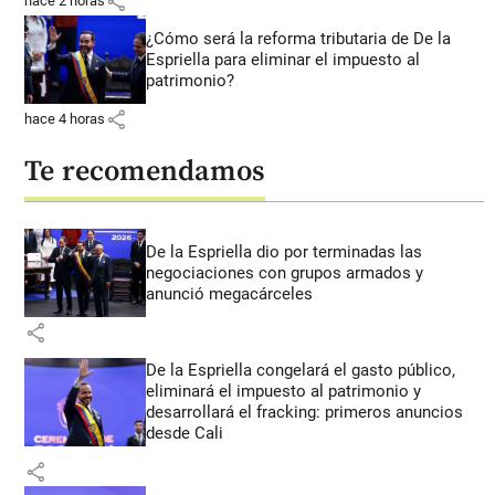
share
hace 2 horas
¿Cómo será la reforma tributaria de De la
Espriella para eliminar el impuesto al
patrimonio?
share
hace 4 horas
Te recomendamos
De la Espriella dio por terminadas las
negociaciones con grupos armados y
anunció megacárceles
share
De la Espriella congelará el gasto público,
eliminará el impuesto al patrimonio y
desarrollará el fracking: primeros anuncios
desde Cali
share