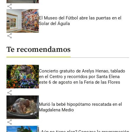
share
El Museo del Fútbol abre las puertas en el
Solar del Águila
share
Te recomendamos
Concierto gratuito de Arelys Henao, tablado
en el Centro y recorridos por Santa Elena
este 6 de agosto en la Feria de las Flores
share
Murió la bebé hipopótamo rescatada en el
Magdalena Medio
share
¿Aún no tiene plan? Conozca la programación