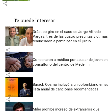
share
Te puede interesar
Drástico giro en el caso de Jorge Alfredo
Vargas: tres de las cuatro presuntas víctimas
renunciaron a participar en el juicio
share
Condenaron a médico por abusar de joven en
consultorio del centro de Medellín
share
Barack Obama incluyó a un colombiano en su
lista anual de canciones recomendadas
share
Milei prohíbe ingreso de extranjeros que