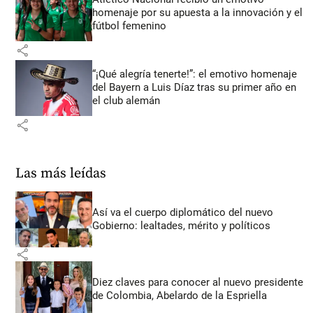
homenaje por su apuesta a la innovación y el
fútbol femenino
share
“¡Qué alegría tenerte!”: el emotivo homenaje
del Bayern a Luis Díaz tras su primer año en
el club alemán
share
Las más leídas
Así va el cuerpo diplomático del nuevo
Gobierno: lealtades, mérito y políticos
share
Diez claves para conocer al nuevo presidente
de Colombia, Abelardo de la Espriella