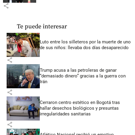
share
Te puede interesar
Luto entre los silleteros por la muerte de uno
de sus niños: llevaba dos días desaparecido
share
Trump acusa a las petroleras de ganar
“demasiado dinero” gracias a la guerra con
Irán
share
Cerraron centro estético en Bogotá tras
hallar desechos biológicos y presuntas
irregularidades sanitarias
share
Atlético Nacional recibió un emotivo