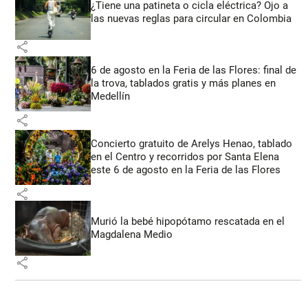
¿Tiene una patineta o cicla eléctrica? Ojo a
las nuevas reglas para circular en Colombia
share
6 de agosto en la Feria de las Flores: final de
la trova, tablados gratis y más planes en
Medellín
share
Concierto gratuito de Arelys Henao, tablado
en el Centro y recorridos por Santa Elena
este 6 de agosto en la Feria de las Flores
share
Murió la bebé hipopótamo rescatada en el
Magdalena Medio
share