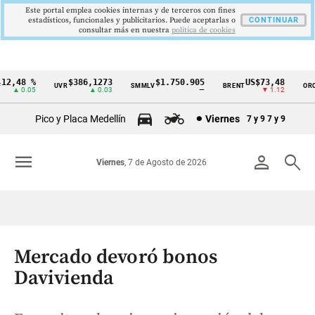
Este portal emplea cookies internas y de terceros con fines
estadísticos, funcionales y publicitarios. Puede aceptarlas o
CONTINUAR
consultar más en nuestra
politica de cookies
2,48 %
$386,1273
$1.750.905
US$73,48
U
UVR
SMMLV
BRENT
ORO
Cintillo
▲ 0.05
▲ 0.03
—
▼ 1.12
de
Pico y Placa Medellín
Viernes
7 y 9
7 y 9
indicadores
económicos
menu
person
search
Viernes
, 7 de Agosto de 2026
Colombia
Mercado devoró bonos
Davivienda