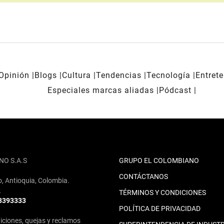
Opinión
Blogs
Cultura
Tendencias
Tecnología
Entret
Especiales marcas aliadas
Pódcast
NO S.A.S
GRUPO EL COLOMBIANO
CONTÁCTANOS
o, Antioquia, Colombia.
2
TÉRMINOS Y CONDICIONES
 3393333
POLÍTICA DE PRIVACIDAD
iciones, quejas y reclamos