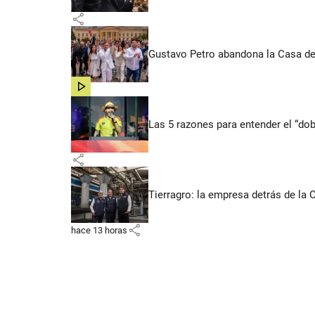
share
Gustavo Petro abandona la Casa de 
share
Las 5 razones para entender el “dob
share
Tierragro: la empresa detrás de la
share
hace 13 horas