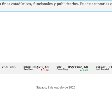
 fines estadísticos, funcionales y publicitarios. Puede aceptarlas
0.905
US$73,48
US$3342,60
1621,
BRENT
ORO
COLCAP
Petróleo
Onza Troy
Índ. Bursátil
—
▼ 1.12
▲ 8.20
Sábado
, 8 de Agosto de 2026