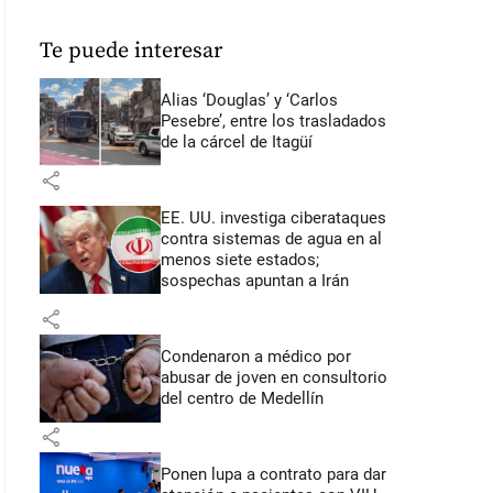
Te puede interesar
Alias ‘Douglas’ y ‘Carlos
Pesebre’, entre los trasladados
de la cárcel de Itagüí
share
EE. UU. investiga ciberataques
contra sistemas de agua en al
menos siete estados;
sospechas apuntan a Irán
share
Condenaron a médico por
abusar de joven en consultorio
del centro de Medellín
share
Ponen lupa a contrato para dar