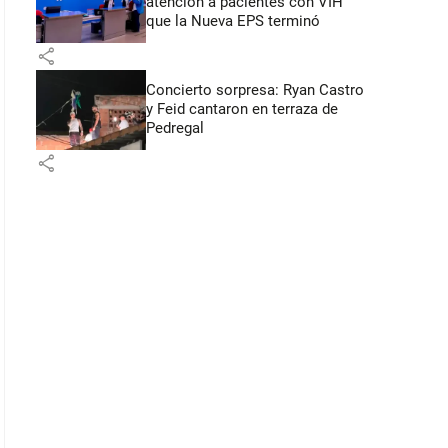
atención a pacientes con VIH
que la Nueva EPS terminó
share
Concierto sorpresa: Ryan Castro
y Feid cantaron en terraza de
Pedregal
share