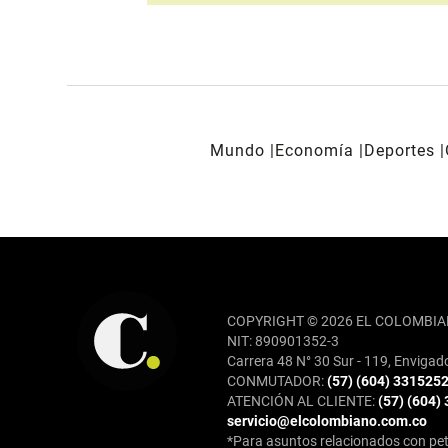
Mundo
Economía
Deportes
REDES SOCIALES
COPYRIGHT © 2026 EL COLOMBIA
NIT: 890901352-3
Carrera 48 N° 30 Sur - 119, Envigad
CONMUTADOR:
(57) (604) 331525
ATENCIÓN AL CLIENTE:
(57) (604)
servicio@elcolombiano.com.co
*Para asuntos relacionados con pet