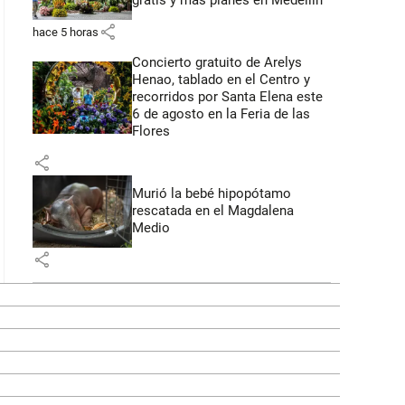
gratis y más planes en Medellín
share
hace 5 horas
Concierto gratuito de Arelys
Henao, tablado en el Centro y
recorridos por Santa Elena este
6 de agosto en la Feria de las
Flores
share
Murió la bebé hipopótamo
rescatada en el Magdalena
Medio
share