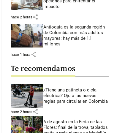
opciones para enfrentar el
impacto
share
hace 2 horas
Antioquia es la segunda región
de Colombia con más adultos
mayores: hay más de 1,1
millones
share
hace 1 hora
Te recomendamos
¿Tiene una patineta o cicla
eléctrica? Ojo a las nuevas
reglas para circular en Colombia
share
hace 2 horas
6 de agosto en la Feria de las
Flores: final de la trova, tablados