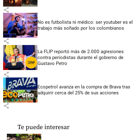
share
No es futbolista ni médico: ser youtuber es el
trabajo más soñado por los colombianos
share
La FLIP reportó más de 2.000 agresiones
contra periodistas durante el gobierno de
Gustavo Petro
share
Ecopetrol avanza en la compra de Brava tras
adquirir cerca del 25% de sus acciones
share
Te puede interesar