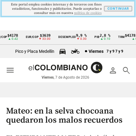
Este portal emplea cookies internas y de terceros con fines
estadísticos, funcionales y publicitarios. Puede aceptarlas o
CONTINUAR
consultar más en nuestra
politica de cookies
$4178
$3639
9,9 %
2,8 %
$4178,23
P
EUR/COP
DESEMPLEO
PIB
TRM
Cintillo
▲ 0.42
▼ 33.00
▼ 0.30
▲ 0.10
▲ 0.42
de
Pico y Placa Medellín
Viernes
7 y 9
7 y 9
indicadores
económicos
menu
person
search
Colombia
Viernes
, 7 de Agosto de 2026
Mateo: en la selva chocoana
quedaron los malos recuerdos