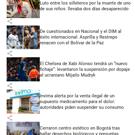
Luto entre los silleteros por la muerte de uno
de sus niños: llevaba dos días desaparecido
share
De cuestionados en Nacional y el DIM al
éxito internacional: Asprilla y Restrepo
renacen con el Bolívar de la Paz
share
El Chelsea de Xabi Alonso tendrá un “nuevo
fichaje”: levantaron la suspensión por dopaje
al ucraniano Mijailo Mudryk
share
Invima alerta por la venta ilegal de un
supuesto medicamento para el dolor:
autoridades piden suspender su consumo
share
Cerraron centro estético en Bogotá tras
hallar desechos biológicos y presuntas