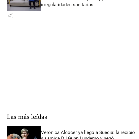
irregularidades sanitarias
share
Las más leídas
Verónica Alcocer ya llegó a Suecia: la recibió
su amiga DJ Gunn Lundemo y negó