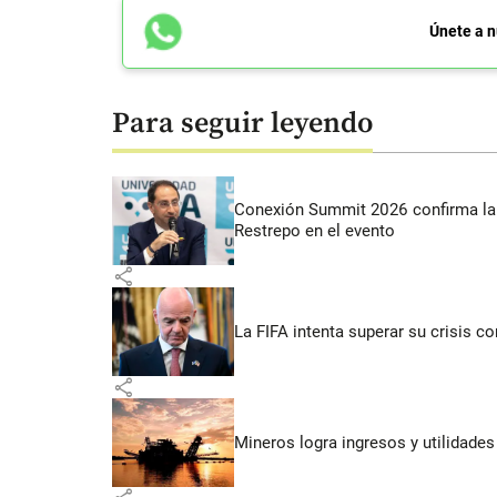
Únete a n
Para seguir leyendo
Conexión Summit 2026 confirma la 
Restrepo en el evento
share
La FIFA intenta superar su crisis co
share
Mineros logra ingresos y utilidade