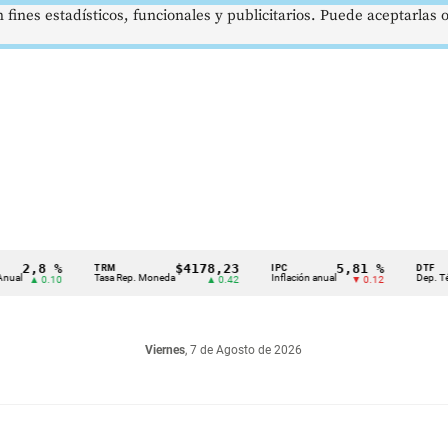
 fines estadísticos, funcionales y publicitarios. Puede aceptarlas
,8 %
$4178,23
5,81 %
TRM
IPC
DTF
Tasa Rep. Moneda
Inflación anual
Dep. Término F
 0.10
▲ 0.42
▼ 0.12
Viernes
, 7 de Agosto de 2026