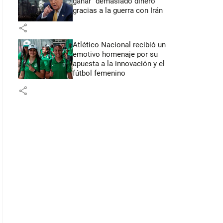
ganar “demasiado dinero”
gracias a la guerra con Irán
share
Atlético Nacional recibió un
emotivo homenaje por su
apuesta a la innovación y el
fútbol femenino
share