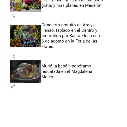
Flores: final de la trova, tablados
gratis y más planes en Medellín
share
Concierto gratuito de Arelys
Henao, tablado en el Centro y
recorridos por Santa Elena este
6 de agosto en la Feria de las
Flores
share
Murió la bebé hipopótamo
rescatada en el Magdalena
Medio
share