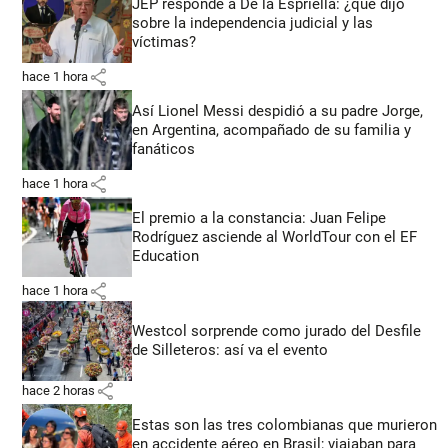
JEP responde a De la Espriella: ¿qué dijo
sobre la independencia judicial y las
víctimas?
share
hace 1 hora
Así Lionel Messi despidió a su padre Jorge,
en Argentina, acompañado de su familia y
fanáticos
share
hace 1 hora
El premio a la constancia: Juan Felipe
Rodríguez asciende al WorldTour con el EF
Education
share
hace 1 hora
Westcol sorprende como jurado del Desfile
de Silleteros: así va el evento
share
hace 2 horas
Estas son las tres colombianas que murieron
en accidente aéreo en Brasil; viajaban para