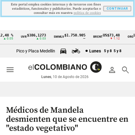
Este portal emplea cookies internas y de terceros con fines
estadísticos, funcionales y publicitarios. Puede aceptarlas o
CONTINUAR
consultar más en nuestra
politica de cookies
48 %
$386,1273
$1.750.905
US$73,48
US
UVR
SMMLV
BRENT
ORO
Cintillo
▲ 0.05
▲ 0.03
—
▼ 1.12
de
Pico y Placa Medellín
Lunes
5 y 8
5 y 8
indicadores
económicos
menu
person
search
Colombia
Lunes
, 10 de Agosto de 2026
Médicos de Mandela
desmienten que se encuentre en
"estado vegetativo"