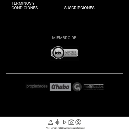
TÉRMINOS Y
CONDICIONES
SUSCRIPCIONES
MIEMBRO DE:
person
graphic_eq
play_arrow
photo_camera
account_circle
Mi Perfil
Pódcast
Reportajes gráficos
Videos
Suscríbete