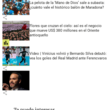
La pelota de la ‘Mano de Dios’ sale a subasta:
¿cuánto vale el histórico balón de Maradona?
share
Flores que cruzan el cielo: así es el negocio
que mueve US$ 380 millones en el Oriente
antioqueño
share
Video | Vinícius volvió y Bernardo Silva debutó:
vea los goles del Real Madrid ante Ferencvaros
share
share
Te puede interesar