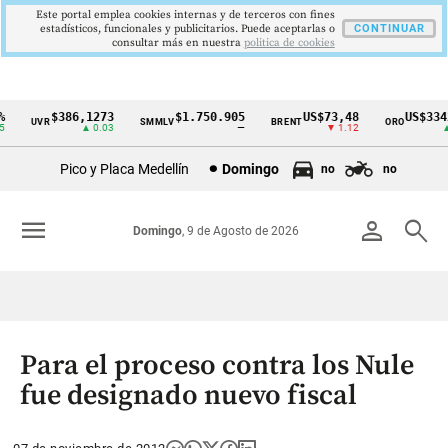
Este portal emplea cookies internas y de terceros con fines
estadísticos, funcionales y publicitarios. Puede aceptarlas o
CONTINUAR
consultar más en nuestra
politica de cookies
$386,1273
$1.750.905
US$73,48
US$3342
UVR
SMMLV
BRENT
ORO
Cintillo
▲ 0.03
—
▼ 1.12
▲ 8
de
Pico y Placa Medellín
Domingo
no
no
indicadores
económicos
menu
person
search
Domingo
, 9 de Agosto de 2026
Colombia
Para el proceso contra los Nule
fue designado nuevo fiscal