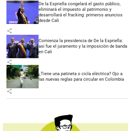
De la Espriella congelará el gasto público,
eliminará el impuesto al patrimonio y
desarrollará el fracking: primeros anuncios
desde Cali
share
Comienza la presidencia de De la Espriella:
así fue el juramento y la imposición de banda
en Cali
share
¿Tiene una patineta o cicla eléctrica? Ojo a
las nuevas reglas para circular en Colombia
share