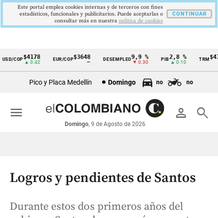
Este portal emplea cookies internas y de terceros con fines
estadísticos, funcionales y publicitarios. Puede aceptarlas o
CONTINUAR
consultar más en nuestra
politica de cookies
$4178
$3648
9,9 %
2,8 %
$417
SD/COP
EUR/COP
DESEMPLEO
PIB
TRM
Cintillo
▲ 0.42
—
▼ 0.30
▲ 0.10
▲
de
Pico y Placa Medellín
Domingo
no
no
indicadores
económicos
menu
person
search
Colombia
Domingo
, 9 de Agosto de 2026
Logros y pendientes de Santos
Durante estos dos primeros años del