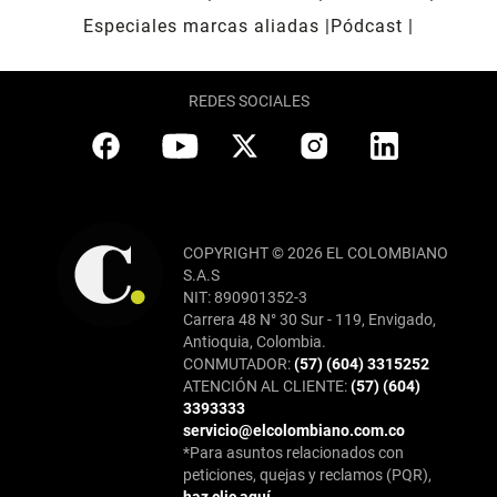
Especiales marcas aliadas
Pódcast
REDES SOCIALES
COPYRIGHT © 2026 EL COLOMBIANO
S.A.S
NIT: 890901352-3
Carrera 48 N° 30 Sur - 119, Envigado,
Antioquia, Colombia.
CONMUTADOR:
(57) (604) 3315252
ATENCIÓN AL CLIENTE:
(57) (604)
3393333
servicio@elcolombiano.com.co
*Para asuntos relacionados con
peticiones, quejas y reclamos (PQR),