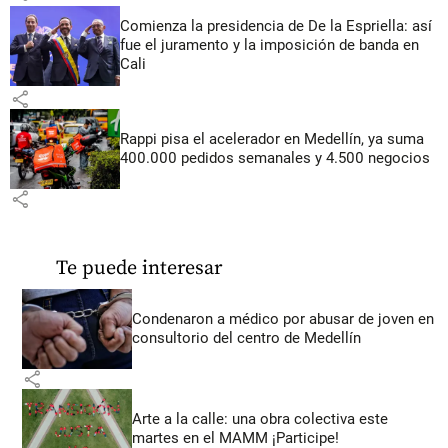
Comienza la presidencia de De la Espriella: así
fue el juramento y la imposición de banda en
Cali
share
Rappi pisa el acelerador en Medellín, ya suma
400.000 pedidos semanales y 4.500 negocios
share
Te puede interesar
Condenaron a médico por abusar de joven en
consultorio del centro de Medellín
share
Arte a la calle: una obra colectiva este
martes en el MAMM ¡Participe!