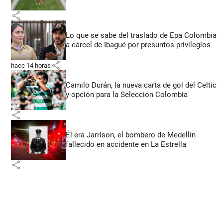
share
Lo que se sabe del traslado de Epa Colombia
a cárcel de Ibagué por presuntos privilegios
share
hace 14 horas
Camilo Durán, la nueva carta de gol del Celtic
y opción para la Selección Colombia
share
Él era Jarrison, el bombero de Medellín
fallecido en accidente en La Estrella
share