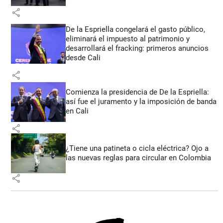
share
De la Espriella congelará el gasto público,
eliminará el impuesto al patrimonio y
desarrollará el fracking: primeros anuncios
desde Cali
share
Comienza la presidencia de De la Espriella:
así fue el juramento y la imposición de banda
en Cali
share
¿Tiene una patineta o cicla eléctrica? Ojo a
las nuevas reglas para circular en Colombia
share