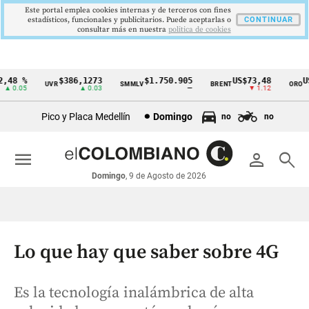
Este portal emplea cookies internas y de terceros con fines
estadísticos, funcionales y publicitarios. Puede aceptarlas o
CONTINUAR
consultar más en nuestra
politica de cookies
48 %
$386,1273
$1.750.905
US$73,48
US$
UVR
SMMLV
BRENT
ORO
Cintillo
 0.05
▲ 0.03
—
▼ 1.12
de
Pico y Placa Medellín
Domingo
no
no
indicadores
económicos
menu
person
search
Colombia
Domingo
, 9 de Agosto de 2026
Lo que hay que saber sobre 4G
Es la tecnología inalámbrica de alta