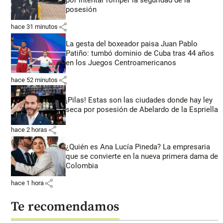
posesión
share
hace 31 minutos
La gesta del boxeador paisa Juan Pablo
Patiño: tumbó dominio de Cuba tras 44 años
en los Juegos Centroamericanos
share
hace 52 minutos
¡Pilas! Estas son las ciudades donde hay ley
seca por posesión de Abelardo de la Espriella
share
hace 2 horas
¿Quién es Ana Lucía Pineda? La empresaria
que se convierte en la nueva primera dama de
Colombia
share
hace 1 hora
Te recomendamos