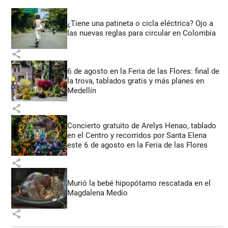
¿Tiene una patineta o cicla eléctrica? Ojo a
las nuevas reglas para circular en Colombia
share
6 de agosto en la Feria de las Flores: final de
la trova, tablados gratis y más planes en
Medellín
share
Concierto gratuito de Arelys Henao, tablado
en el Centro y recorridos por Santa Elena
este 6 de agosto en la Feria de las Flores
share
Murió la bebé hipopótamo rescatada en el
Magdalena Medio
share