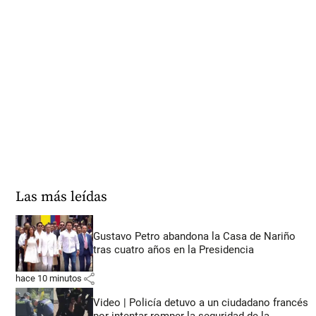
Las más leídas
Gustavo Petro abandona la Casa de Nariño
tras cuatro años en la Presidencia
share
hace 10 minutos
Video | Policía detuvo a un ciudadano francés
por intentar romper la seguridad de la