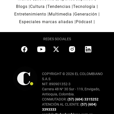
Blogs
Cultura
Tendencias
Tecnología
Entretenimiento
Multimedia
Generación
Especiales marcas aliadas
Pódcast
REDES SOCIALES
COPYRIGHT © 2026 EL COLOMBIANO
S.A.S
NIT: 890901352-3
Carrera 48 N° 30 Sur - 119, Envigado,
Antioquia, Colombia.
CONMUTADOR:
(57) (604) 3315252
ATENCIÓN AL CLIENTE:
(57) (604)
3393333