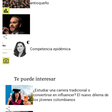
antioqueño
share
share
Competencia epidémica
share
Te puede interesar
¿Estudiar una carrera tradicional o
convertirse en influencer? El nuevo dilema de
los jóvenes colombianos
share