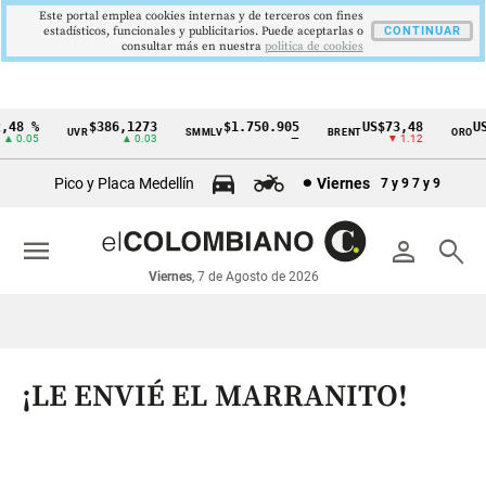
Este portal emplea cookies internas y de terceros con fines
estadísticos, funcionales y publicitarios. Puede aceptarlas o
CONTINUAR
consultar más en nuestra
politica de cookies
8 %
$386,1273
$1.750.905
US$73,48
US$
UVR
SMMLV
BRENT
ORO
Cintillo
0.05
▲ 0.03
—
▼ 1.12
de
Pico y Placa Medellín
Viernes
7 y 9
7 y 9
indicadores
económicos
menu
person
search
Colombia
Viernes
, 7 de Agosto de 2026
¡LE ENVIÉ EL MARRANITO!