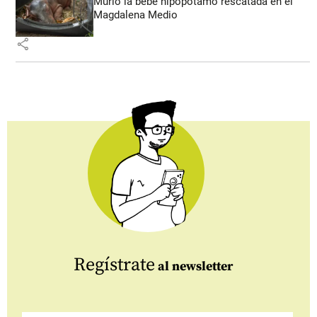
Murió la bebé hipopótamo rescatada en el
Magdalena Medio
share
Regístrate
al newsletter