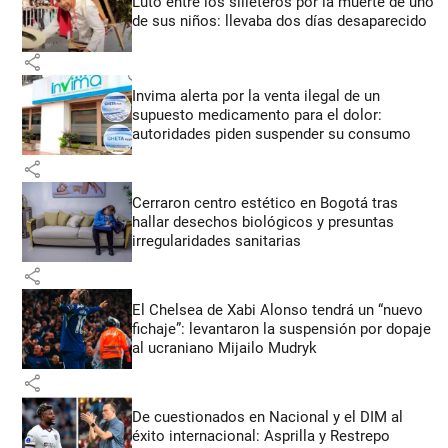
Luto entre los silleteros por la muerte de uno
de sus niños: llevaba dos días desaparecido
share
Invima alerta por la venta ilegal de un
supuesto medicamento para el dolor:
autoridades piden suspender su consumo
share
Cerraron centro estético en Bogotá tras
hallar desechos biológicos y presuntas
irregularidades sanitarias
share
El Chelsea de Xabi Alonso tendrá un “nuevo
fichaje”: levantaron la suspensión por dopaje
al ucraniano Mijailo Mudryk
share
De cuestionados en Nacional y el DIM al
éxito internacional: Asprilla y Restrepo