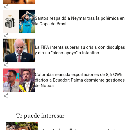
share
Santos respaldó a Neymar tras la polémica en
la Copa de Brasil
share
La FIFA intenta superar su crisis con disculpas
y dio su “pleno apoyo” a Infantino
share
Colombia reanuda exportaciones de 8,6 GWh
diarios a Ecuador; Palma desmiente gestiones
de Noboa
share
Te puede interesar