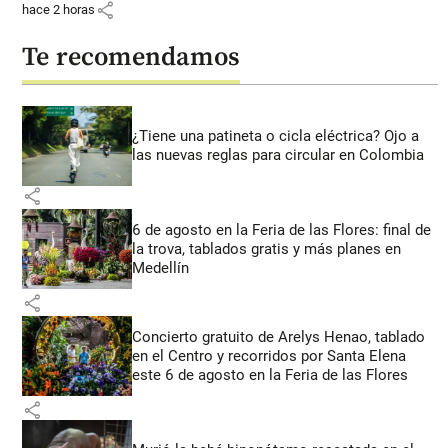
share
hace 2 horas
Te recomendamos
¿Tiene una patineta o cicla eléctrica? Ojo a
las nuevas reglas para circular en Colombia
share
6 de agosto en la Feria de las Flores: final de
la trova, tablados gratis y más planes en
Medellín
share
Concierto gratuito de Arelys Henao, tablado
en el Centro y recorridos por Santa Elena
este 6 de agosto en la Feria de las Flores
share