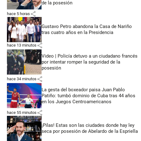
de la posesión
share
hace 5 horas
Gustavo Petro abandona la Casa de Nariño
tras cuatro años en la Presidencia
share
hace 13 minutos
Video | Policía detuvo a un ciudadano francés
por intentar romper la seguridad de la
posesión
share
hace 34 minutos
La gesta del boxeador paisa Juan Pablo
Patiño: tumbó dominio de Cuba tras 44 años
en los Juegos Centroamericanos
share
hace 55 minutos
¡Pilas! Estas son las ciudades donde hay ley
seca por posesión de Abelardo de la Espriella