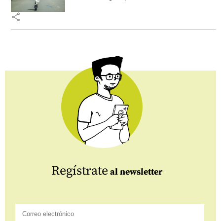
share
Regístrate
al newsletter