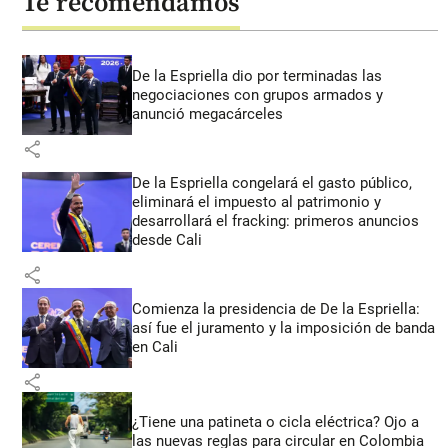
Te recomendamos
De la Espriella dio por terminadas las
negociaciones con grupos armados y
anunció megacárceles
share
De la Espriella congelará el gasto público,
eliminará el impuesto al patrimonio y
desarrollará el fracking: primeros anuncios
desde Cali
share
Comienza la presidencia de De la Espriella:
así fue el juramento y la imposición de banda
en Cali
share
¿Tiene una patineta o cicla eléctrica? Ojo a
las nuevas reglas para circular en Colombia