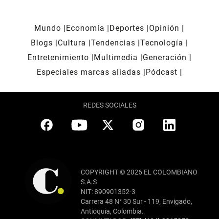
Mundo
Economía
Deportes
Opinión
Blogs
Cultura
Tendencias
Tecnología
Entretenimiento
Multimedia
Generación
Especiales marcas aliadas
Pódcast
REDES SOCIALES
COPYRIGHT © 2026 EL COLOMBIANO
S.A.S
NIT: 890901352-3
Carrera 48 N° 30 Sur - 119, Envigado,
Antioquia, Colombia.