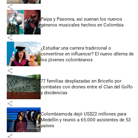
share
Paipa y Pasonva, así suenan los nuevos
géneros musicales hechos en Colombia
share
¿Estudiar una carrera tradicional o
convertirse en influencer? El nuevo dilema de
los jóvenes colombianos
share
77 familias desplazadas en Briceño por
combates con drones entre el Clan del Golfo
y disidencias
share
Colombiamoda dejó US$22 millones para
Medellín y reunió a 65.000 asistentes de 53
países
share