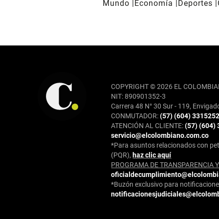
Mundo
Economía
Deportes
REDES SOCIALES
COPYRIGHT © 2026 EL COLOMBIA
NIT: 890901352-3
Carrera 48 N° 30 Sur - 119, Envigad
CONMUTADOR:
(57) (604) 331525
ATENCIÓN AL CLIENTE:
(57) (604)
servicio@elcolombiano.com.co
*Para asuntos relacionados con pet
(PQR),
haz clic aquí
PROGRAMA DE TRANSPARENCIA Y 
oficialdecumplimiento@elcolomb
*Buzón exclusivo para notificaciones
notificacionesjudiciales@elcolom