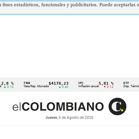
 fines estadísticos, funcionales y publicitarios. Puede aceptarlas
 %
$4178,23
5,81 %
TRM
IPC
DTF
Tasa Rep. Moneda
Inflación anual
Dep. Término Fijo
.10
▲ 0.42
▼ 0.12
Jueves
, 6 de Agosto de 2026