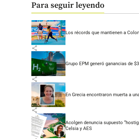
Para seguir leyendo
Los récords que mantienen a Colomb
share
Grupo EPM generó ganancias de $3,
share
En Grecia encontraron muerta a un
share
Acolgen denuncia supuesto “hostigam
Celsia y AES