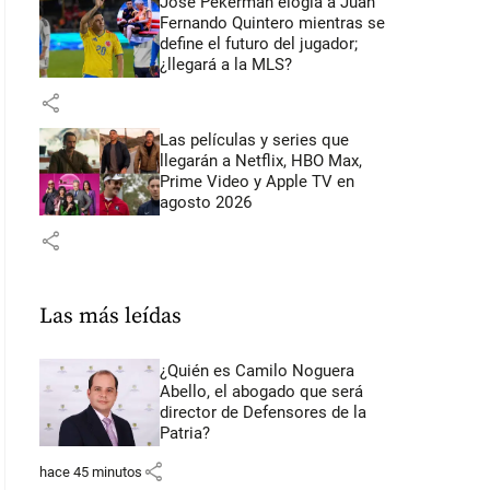
José Pékerman elogia a Juan
Fernando Quintero mientras se
define el futuro del jugador;
¿llegará a la MLS?
share
Las películas y series que
llegarán a Netflix, HBO Max,
Prime Video y Apple TV en
agosto 2026
share
Las más leídas
¿Quién es Camilo Noguera
Abello, el abogado que será
director de Defensores de la
Patria?
share
hace 45 minutos