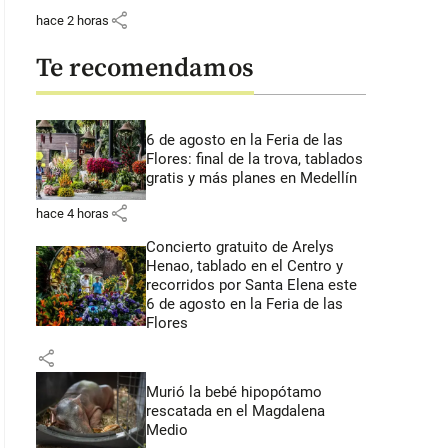
share
hace 2 horas
Te recomendamos
6 de agosto en la Feria de las
Flores: final de la trova, tablados
gratis y más planes en Medellín
share
hace 4 horas
Concierto gratuito de Arelys
Henao, tablado en el Centro y
recorridos por Santa Elena este
6 de agosto en la Feria de las
Flores
share
Murió la bebé hipopótamo
rescatada en el Magdalena
Medio