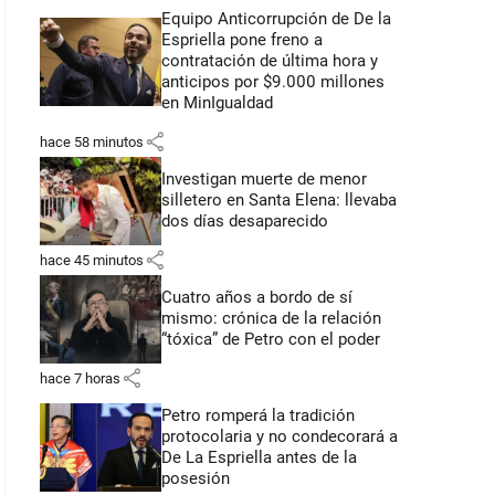
Equipo Anticorrupción de De la
Espriella pone freno a
contratación de última hora y
anticipos por $9.000 millones
en MinIgualdad
share
hace 58 minutos
Investigan muerte de menor
silletero en Santa Elena: llevaba
dos días desaparecido
share
hace 45 minutos
Cuatro años a bordo de sí
mismo: crónica de la relación
“tóxica” de Petro con el poder
share
hace 7 horas
Petro romperá la tradición
protocolaria y no condecorará a
De La Espriella antes de la
posesión