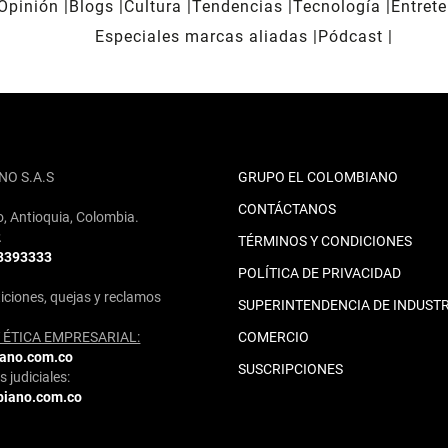
Opinión
Blogs
Cultura
Tendencias
Tecnología
Entret
Especiales marcas aliadas
Pódcast
NO S.A.S
GRUPO EL COLOMBIANO
CONTÁCTANOS
o, Antioquia, Colombia.
2
TÉRMINOS Y CONDICIONES
 3393333
POLÍTICA DE PRIVACIDAD
iciones, quejas y reclamos
SUPERINTENDENCIA DE INDUSTR
ÉTICA EMPRESARIAL:
COMERCIO
iano.com.co
SUSCRIPCIONES
 judiciales:
biano.com.co