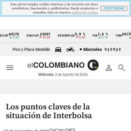
Este portal emplea cookies internas y de terceros con fines
estadísticos, funcionales y publicitarios. Puede aceptarlas o
CONTINUAR
consultar más en nuestra
politica de cookies
$4178
$3697
9,9 %
2,8 %
$4178,
COP
EUR/COP
DESEMPLEO
PIB
TRM
Cintillo
▲ 0.42
▼ 30.00
▼ 0.30
▲ 0.10
▲ 0.
de
Pico y Placa Medellín
Miercoles
0 y 2
0 y 2
indicadores
económicos
menu
person
search
Colombia
Miércoles
, 5 de Agosto de 2026
Los puntos claves de la
situación de Interbolsa