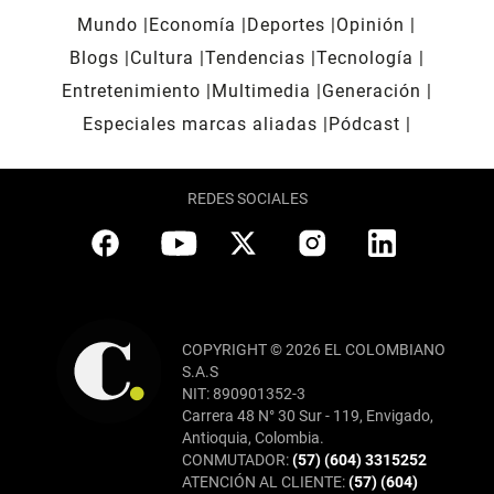
Mundo
Economía
Deportes
Opinión
Blogs
Cultura
Tendencias
Tecnología
Entretenimiento
Multimedia
Generación
Especiales marcas aliadas
Pódcast
REDES SOCIALES
COPYRIGHT © 2026 EL COLOMBIANO
S.A.S
NIT: 890901352-3
Carrera 48 N° 30 Sur - 119, Envigado,
Antioquia, Colombia.
CONMUTADOR:
(57) (604) 3315252
ATENCIÓN AL CLIENTE:
(57) (604)