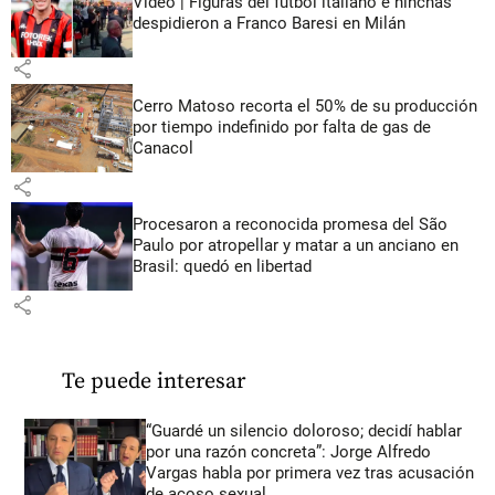
Video | Figuras del fútbol italiano e hinchas
despidieron a Franco Baresi en Milán
share
Cerro Matoso recorta el 50% de su producción
por tiempo indefinido por falta de gas de
Canacol
share
Procesaron a reconocida promesa del São
Paulo por atropellar y matar a un anciano en
Brasil: quedó en libertad
share
Te puede interesar
“Guardé un silencio doloroso; decidí hablar
por una razón concreta”: Jorge Alfredo
Vargas habla por primera vez tras acusación
de acoso sexual