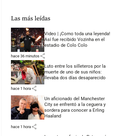
Las más leídas
Video | ¡Como toda una leyenda!
Así fue recibido Vozinha en el
estadio de Colo Colo
share
hace 36 minutos
Luto entre los silleteros por la
muerte de uno de sus niños:
llevaba dos días desaparecido
share
hace 1 hora
Un aficionado del Manchester
City se enfrentó a la ceguera y
sordera para conocer a Erling
Haaland
share
hace 1 hora