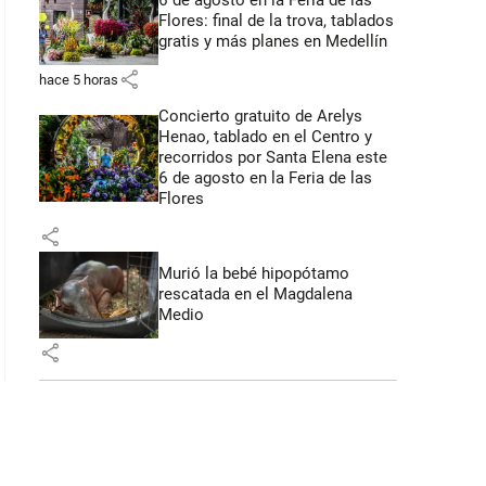
6 de agosto en la Feria de las
Flores: final de la trova, tablados
gratis y más planes en Medellín
share
hace 5 horas
Concierto gratuito de Arelys
Henao, tablado en el Centro y
recorridos por Santa Elena este
6 de agosto en la Feria de las
Flores
share
Murió la bebé hipopótamo
rescatada en el Magdalena
Medio
share