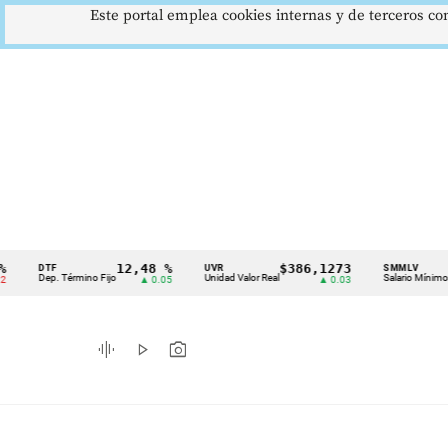
Este portal emplea cookies internas y de terceros con
12,48 %
$386,1273
$1.7
DTF
UVR
SMMLV
Cintillo
Dep. Término Fijo
Unidad Valor Real
Salario Mínimo
▲ 0.05
▲ 0.03
de
indicadores
graphic_eq
play_arrow
photo_camera
económicos
Colombia