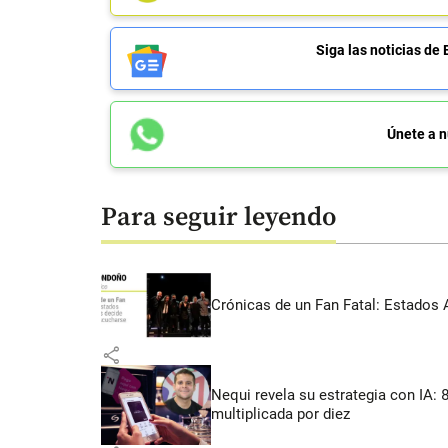
Siga las noticias 
Únete a n
Para seguir leyendo
Crónicas de un Fan Fatal: Estados 
share
Nequi revela su estrategia con IA:
multiplicada por diez