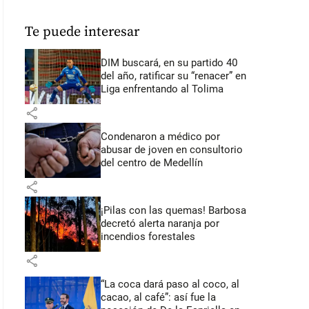
Te puede interesar
DIM buscará, en su partido 40
del año, ratificar su “renacer” en
Liga enfrentando al Tolima
share
Condenaron a médico por
abusar de joven en consultorio
del centro de Medellín
share
¡Pilas con las quemas! Barbosa
decretó alerta naranja por
incendios forestales
share
“La coca dará paso al coco, al
cacao, al café”: así fue la