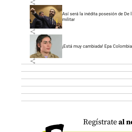
share
Así será la inédita posesión de De 
militar
share
¡Está muy cambiada! Epa Colombia 
share
Regístrate
al n