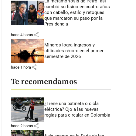
La metamorfosis de Petro: así
cambió su físico en cuatro años
con cabello, estilo y retoques
que marcaron su paso por la
Presidencia
share
hace 4 horas
Mineros logra ingresos y
utilidades récord en el primer
semestre de 2026
share
hace 1 hora
Te recomendamos
¿Tiene una patineta o cicla
eléctrica? Ojo a las nuevas
reglas para circular en Colombia
share
hace 2 horas