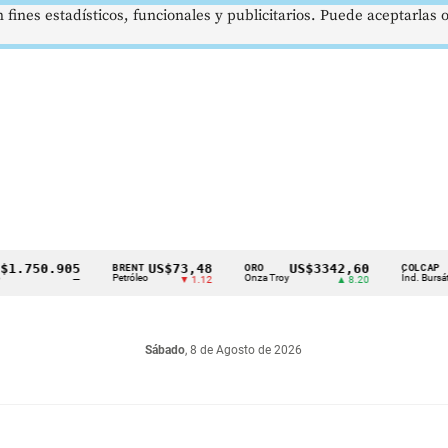
 fines estadísticos, funcionales y publicitarios. Puede aceptarlas
50.905
US$73,48
US$3342,60
162
BRENT
ORO
COLCAP
Petróleo
Onza Troy
Índ. Bursátil
—
▼ 1.12
▲ 8.20
Sábado
, 8 de Agosto de 2026