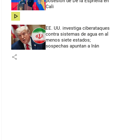
posesión de De la Espriella en
Cali
share
EE. UU. investiga ciberataques
contra sistemas de agua en al
menos siete estados;
sospechas apuntan a Irán
share