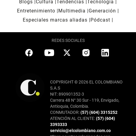
Blogs
Cultura
Tendencias
Tecnología
Entretenimiento
Multimedia
Generación
Especiales marcas aliadas
Pódcast
REDES SOCIALES
COPYRIGHT © 2026 EL COLOMBIANO
S.A.S
NIT: 890901352-3
Carrera 48 N° 30 Sur - 119, Envigado,
Antioquia, Colombia.
CONMUTADOR:
(57) (604) 3315252
ATENCIÓN AL CLIENTE:
(57) (604)
3393333
servicio@elcolombiano.com.co