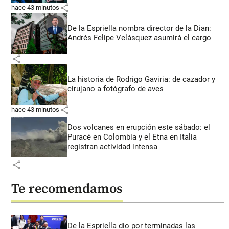
share
hace 43 minutos
De la Espriella nombra director de la Dian:
Andrés Felipe Velásquez asumirá el cargo
share
La historia de Rodrigo Gaviria: de cazador y
cirujano a fotógrafo de aves
share
hace 43 minutos
Dos volcanes en erupción este sábado: el
Puracé en Colombia y el Etna en Italia
registran actividad intensa
share
Te recomendamos
De la Espriella dio por terminadas las