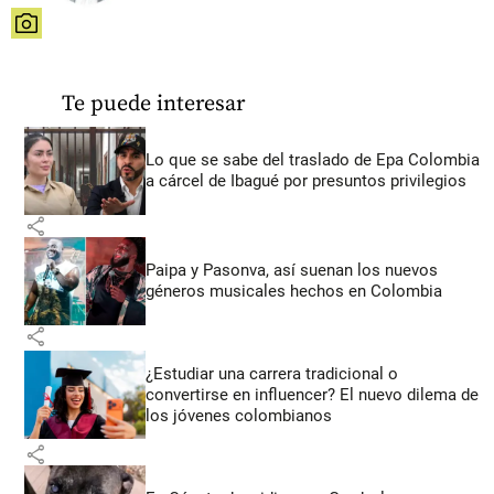
share
Te puede interesar
Lo que se sabe del traslado de Epa Colombia
a cárcel de Ibagué por presuntos privilegios
share
Paipa y Pasonva, así suenan los nuevos
géneros musicales hechos en Colombia
share
¿Estudiar una carrera tradicional o
convertirse en influencer? El nuevo dilema de
los jóvenes colombianos
share