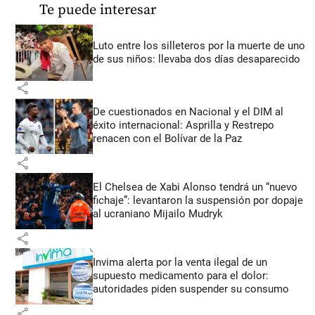
Te puede interesar
Luto entre los silleteros por la muerte de uno
de sus niños: llevaba dos días desaparecido
share
De cuestionados en Nacional y el DIM al
éxito internacional: Asprilla y Restrepo
renacen con el Bolívar de la Paz
share
El Chelsea de Xabi Alonso tendrá un “nuevo
fichaje”: levantaron la suspensión por dopaje
al ucraniano Mijailo Mudryk
share
Invima alerta por la venta ilegal de un
supuesto medicamento para el dolor:
autoridades piden suspender su consumo
share