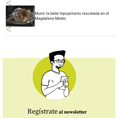
share
Murió la bebé hipopótamo rescatada en el
Magdalena Medio
share
Regístrate
al newsletter