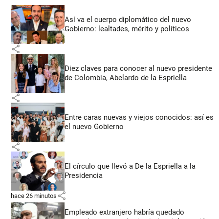
Así va el cuerpo diplomático del nuevo
Gobierno: lealtades, mérito y políticos
share
Diez claves para conocer al nuevo presidente
de Colombia, Abelardo de la Espriella
share
Entre caras nuevas y viejos conocidos: así es
el nuevo Gobierno
share
El círculo que llevó a De la Espriella a la
Presidencia
share
hace 26 minutos
Empleado extranjero habría quedado