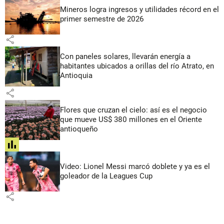
Mineros logra ingresos y utilidades récord en el
primer semestre de 2026
share
Con paneles solares, llevarán energía a
habitantes ubicados a orillas del río Atrato, en
Antioquia
share
Flores que cruzan el cielo: así es el negocio
que mueve US$ 380 millones en el Oriente
antioqueño
share
Video: Lionel Messi marcó doblete y ya es el
goleador de la Leagues Cup
share