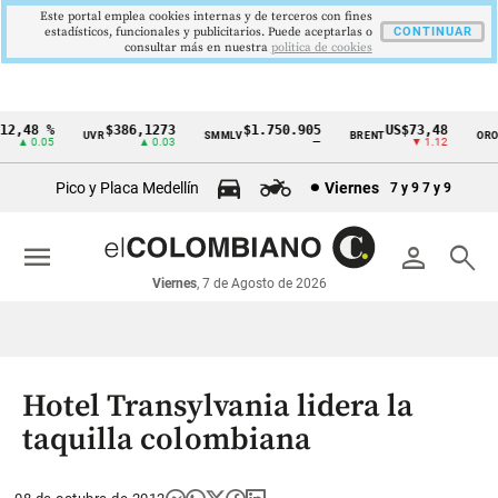
Este portal emplea cookies internas y de terceros con fines
estadísticos, funcionales y publicitarios. Puede aceptarlas o
CONTINUAR
consultar más en nuestra
politica de cookies
2,48 %
$386,1273
$1.750.905
US$73,48
U
UVR
SMMLV
BRENT
ORO
Cintillo
▲ 0.05
▲ 0.03
—
▼ 1.12
de
Pico y Placa Medellín
Viernes
7 y 9
7 y 9
indicadores
económicos
menu
person
search
Colombia
Viernes
, 7 de Agosto de 2026
Hotel Transylvania lidera la
taquilla colombiana