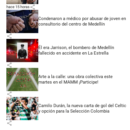
share
hace 15 horas
Condenaron a médico por abusar de joven en
consultorio del centro de Medellín
share
Él era Jarrison, el bombero de Medellín
fallecido en accidente en La Estrella
share
Arte a la calle: una obra colectiva este
martes en el MAMM ¡Participe!
share
Camilo Durán, la nueva carta de gol del Celtic
y opción para la Selección Colombia
share