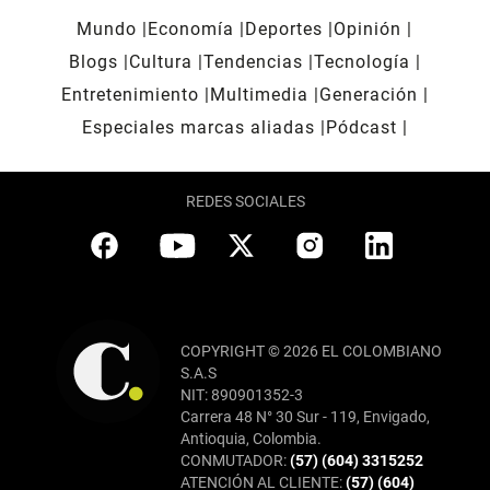
Mundo
Economía
Deportes
Opinión
Blogs
Cultura
Tendencias
Tecnología
Entretenimiento
Multimedia
Generación
Especiales marcas aliadas
Pódcast
REDES SOCIALES
COPYRIGHT © 2026 EL COLOMBIANO
S.A.S
NIT: 890901352-3
Carrera 48 N° 30 Sur - 119, Envigado,
Antioquia, Colombia.
CONMUTADOR:
(57) (604) 3315252
ATENCIÓN AL CLIENTE:
(57) (604)