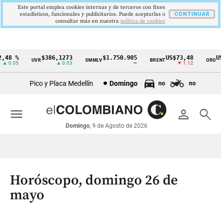
Este portal emplea cookies internas y de terceros con fines
estadísticos, funcionales y publicitarios. Puede aceptarlas o
CONTINUAR
consultar más en nuestra
politica de cookies
8 %
$386,1273
$1.750.905
US$73,48
US$
UVR
SMMLV
BRENT
ORO
Cintillo
0.05
▲ 0.03
—
▼ 1.12
de
Pico y Placa Medellín
Domingo
no
no
indicadores
económicos
menu
person
search
Colombia
Domingo
, 9 de Agosto de 2026
Horóscopo, domingo 26 de
mayo