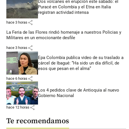
Dos volcanes en erupción este sábado: el
Puracé en Colombia y el Etna en Italia
registran actividad intensa
share
hace 3 horas
La Feria de las Flores rindió homenaje a nuestros Policias y
Militares en un emocionante desfile
share
hace 3 horas
Epa Colombia publica video de su traslado a
cárcel de Ibagué: “Ha sido un día difícil, de
esos que pesan en el alma”
share
hace 6 horas
Los 4 pedidos clave de Antioquia al nuevo
Gobierno Nacional
share
hace 12 horas
Te recomendamos