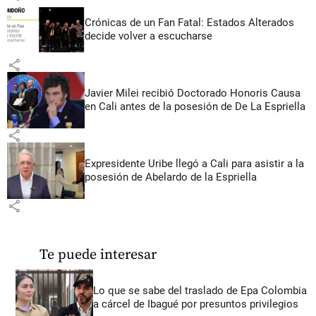
Crónicas de un Fan Fatal: Estados Alterados
decide volver a escucharse
share
Javier Milei recibió Doctorado Honoris Causa
en Cali antes de la posesión de De La Espriella
share
Expresidente Uribe llegó a Cali para asistir a la
posesión de Abelardo de la Espriella
share
Te puede interesar
Lo que se sabe del traslado de Epa Colombia
a cárcel de Ibagué por presuntos privilegios