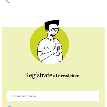
share
Regístrate
al newsletter