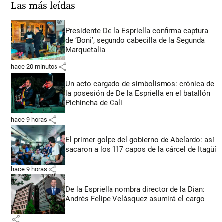
Las más leídas
Presidente De la Espriella confirma captura
de ‘Boni’, segundo cabecilla de la Segunda
Marquetalia
share
hace 20 minutos
Un acto cargado de simbolismos: crónica de
la posesión de De la Espriella en el batallón
Pichincha de Cali
share
hace 9 horas
El primer golpe del gobierno de Abelardo: así
sacaron a los 117 capos de la cárcel de Itagüí
share
hace 9 horas
De la Espriella nombra director de la Dian:
Andrés Felipe Velásquez asumirá el cargo
share