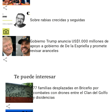
share
Sobre rabias crecidas y seguidas
share
Gobierno Trump anuncia US$1.000 millones de
apoyo a gobierno de De la Espriella y promete
revisar aranceles
share
Te puede interesar
77 familias desplazadas en Briceño por
combates con drones entre el Clan del Golfo
y disidencias
share