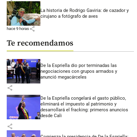
La historia de Rodrigo Gaviria: de cazador y
cirujano a fotógrafo de aves
share
hace 9 horas
Te recomendamos
De la Espriella dio por terminadas las
negociaciones con grupos armados y
anunció megacárceles
share
De la Espriella congelará el gasto público,
eliminará el impuesto al patrimonio y
desarrollará el fracking: primeros anuncios
desde Cali
share
Comienza la presidencia de De la Espriella: