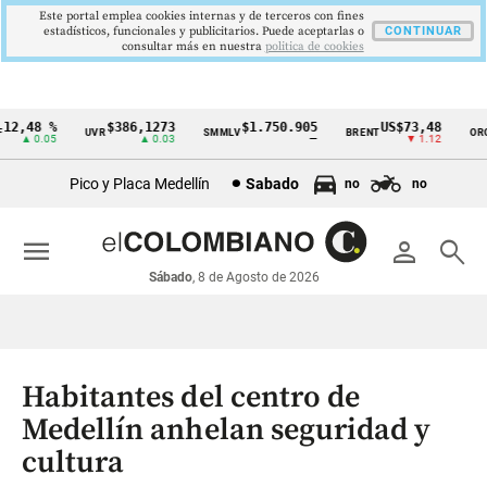
Este portal emplea cookies internas y de terceros con fines
estadísticos, funcionales y publicitarios. Puede aceptarlas o
CONTINUAR
consultar más en nuestra
politica de cookies
2,48 %
$386,1273
$1.750.905
US$73,48
U
UVR
SMMLV
BRENT
ORO
Cintillo
▲ 0.05
▲ 0.03
—
▼ 1.12
de
Pico y Placa Medellín
Sabado
no
no
indicadores
económicos
menu
person
search
Colombia
Sábado
, 8 de Agosto de 2026
Habitantes del centro de
Medellín anhelan seguridad y
cultura