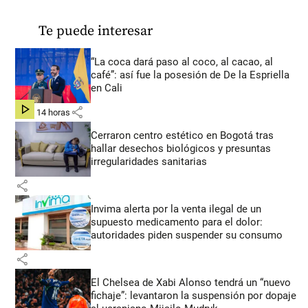
Te puede interesar
“La coca dará paso al coco, al cacao, al
café”: así fue la posesión de De la Espriella
en Cali
share
hace 14 horas
Cerraron centro estético en Bogotá tras
hallar desechos biológicos y presuntas
irregularidades sanitarias
share
Invima alerta por la venta ilegal de un
supuesto medicamento para el dolor:
autoridades piden suspender su consumo
share
El Chelsea de Xabi Alonso tendrá un “nuevo
fichaje”: levantaron la suspensión por dopaje