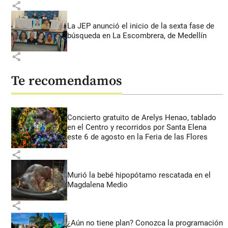
share
La JEP anunció el inicio de la sexta fase de
búsqueda en La Escombrera, de Medellín
share
Te recomendamos
Concierto gratuito de Arelys Henao, tablado
en el Centro y recorridos por Santa Elena
este 6 de agosto en la Feria de las Flores
share
Murió la bebé hipopótamo rescatada en el
Magdalena Medio
share
¿Aún no tiene plan? Conozca la programación