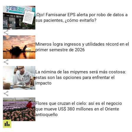
¡Ojo! Famisanar EPS alerta por robo de datos a
sus pacientes, ¿cómo evitarlo?
share
Mineros logra ingresos y utilidades récord en el
primer semestre de 2026
share
La nómina de las mipymes será más costosa:
estas son las opciones para enfrentar el
impacto
share
Flores que cruzan el cielo: así es el negocio
que mueve US$ 380 millones en el Oriente
antioqueño
share