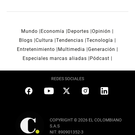
Mundo
Economía
Deportes
Opinión
Blogs
Cultura
Tendencias
Tecnología
Entretenimiento
Multimedia
Generación
Especiales marcas aliadas
Pódcast
REDES SOCIALES
COPYRIGHT © 2026 EL COLOMBIANO
S.A.S
NIT: 890901352-3