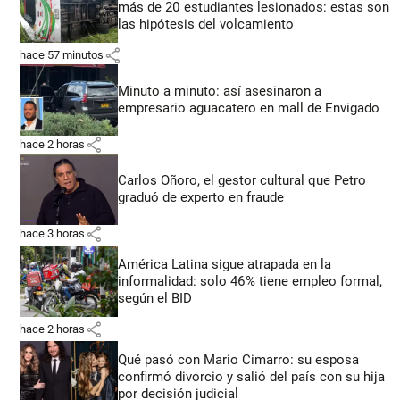
más de 20 estudiantes lesionados: estas son
las hipótesis del volcamiento
share
hace 57 minutos
Minuto a minuto: así asesinaron a
empresario aguacatero en mall de Envigado
share
hace 2 horas
Carlos Oñoro, el gestor cultural que Petro
graduó de experto en fraude
share
hace 3 horas
América Latina sigue atrapada en la
informalidad: solo 46% tiene empleo formal,
según el BID
share
hace 2 horas
Qué pasó con Mario Cimarro: su esposa
confirmó divorcio y salió del país con su hija
por decisión judicial