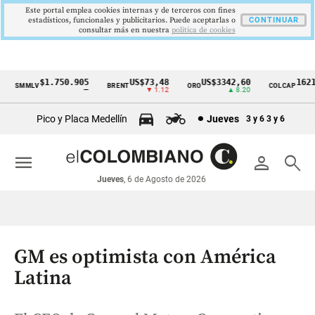
Este portal emplea cookies internas y de terceros con fines
estadísticos, funcionales y publicitarios. Puede aceptarlas o
CONTINUAR
consultar más en nuestra
politica de cookies
$1.750.905
US$73,48
US$3342,60
1621,
SMMLV
BRENT
ORO
COLCAP
Cintillo
—
▼ 1.12
▲ 8.20
de
Pico y Placa Medellín
Jueves
3 y 6
3 y 6
indicadores
económicos
menu
person
search
Colombia
Jueves
, 6 de Agosto de 2026
GM es optimista con América
Latina