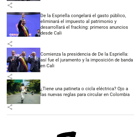
share
De la Espriella congelará el gasto público,
eliminará el impuesto al patrimonio y
desarrollará el fracking: primeros anuncios
desde Cali
share
Comienza la presidencia de De la Espriella:
así fue el juramento y la imposición de banda
en Cali
share
¿Tiene una patineta o cicla eléctrica? Ojo a
las nuevas reglas para circular en Colombia
share