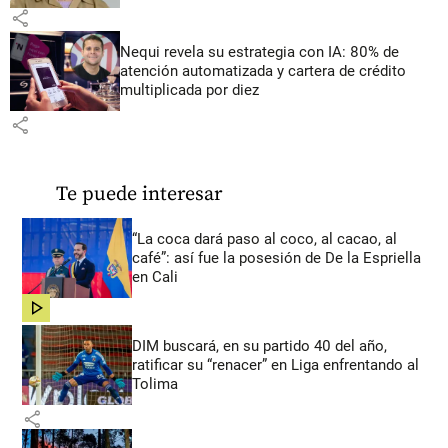
share
Nequi revela su estrategia con IA: 80% de
atención automatizada y cartera de crédito
multiplicada por diez
share
Te puede interesar
“La coca dará paso al coco, al cacao, al
café”: así fue la posesión de De la Espriella
en Cali
share
DIM buscará, en su partido 40 del año,
ratificar su “renacer” en Liga enfrentando al
Tolima
share