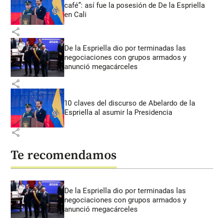
café”: así fue la posesión de De la Espriella
en Cali
share
De la Espriella dio por terminadas las
negociaciones con grupos armados y
anunció megacárceles
share
10 claves del discurso de Abelardo de la
Espriella al asumir la Presidencia
share
Te recomendamos
De la Espriella dio por terminadas las
negociaciones con grupos armados y
anunció megacárceles