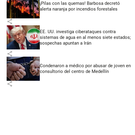
¡Pilas con las quemas! Barbosa decretó
alerta naranja por incendios forestales
share
EE. UU. investiga ciberataques contra
sistemas de agua en al menos siete estados;
sospechas apuntan a Irán
share
Condenaron a médico por abusar de joven en
consultorio del centro de Medellín
share