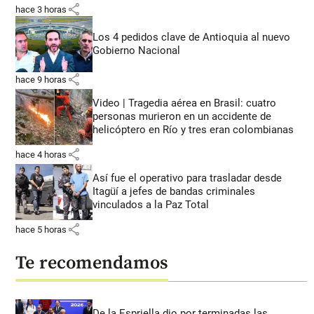
share
hace 3 horas
Los 4 pedidos clave de Antioquia al nuevo
Gobierno Nacional
share
hace 9 horas
Video | Tragedia aérea en Brasil: cuatro
personas murieron en un accidente de
helicóptero en Río y tres eran colombianas
share
hace 4 horas
Así fue el operativo para trasladar desde
Itagüí a jefes de bandas criminales
vinculados a la Paz Total
share
hace 5 horas
Te recomendamos
De la Espriella dio por terminadas las