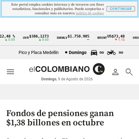
Este portal emplea cookies internas y de terceros con fines
estadísticos, funcionales y publicitarios. Puede aceptarlas o
CONTINUAR
consultar más en nuestra
politica de cookies
,48 %
$386,1273
$1.750.905
US$73,48
U
UVR
SMMLV
BRENT
ORO
Cintillo
▲ 0.05
▲ 0.03
—
▼ 1.12
de
Pico y Placa Medellín
Domingo
no
no
indicadores
económicos
menu
person
search
Colombia
Domingo
, 9 de Agosto de 2026
Fondos de pensiones ganan
$1,38 billones en octubre