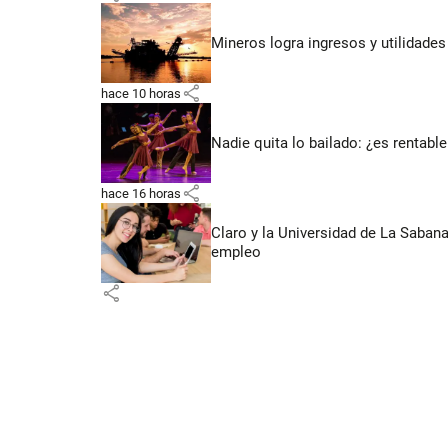
Mineros logra ingresos y utilidade
share
hace 10 horas
Nadie quita lo bailado: ¿es rentable
share
hace 16 horas
Claro y la Universidad de La Saban
empleo
share