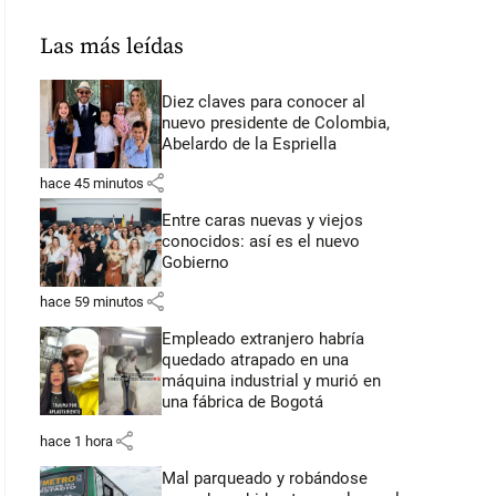
Las más leídas
Diez claves para conocer al
nuevo presidente de Colombia,
Abelardo de la Espriella
share
hace 45 minutos
Entre caras nuevas y viejos
conocidos: así es el nuevo
Gobierno
share
hace 59 minutos
Empleado extranjero habría
quedado atrapado en una
máquina industrial y murió en
una fábrica de Bogotá
share
hace 1 hora
Mal parqueado y robándose