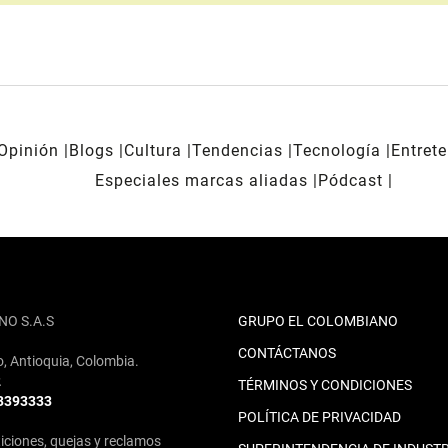
Opinión
Blogs
Cultura
Tendencias
Tecnología
Entret
Especiales marcas aliadas
Pódcast
NO S.A.S
GRUPO EL COLOMBIANO
CONTÁCTANOS
o, Antioquia, Colombia.
2
TÉRMINOS Y CONDICIONES
 3393333
POLÍTICA DE PRIVACIDAD
iciones, quejas y reclamos