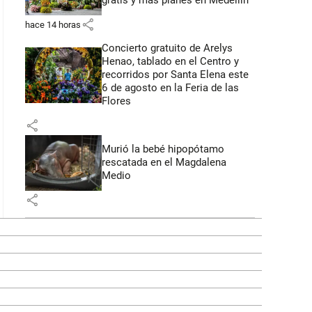
gratis y más planes en Medellín
share
hace 14 horas
Concierto gratuito de Arelys
Henao, tablado en el Centro y
recorridos por Santa Elena este
6 de agosto en la Feria de las
Flores
share
Murió la bebé hipopótamo
rescatada en el Magdalena
Medio
share