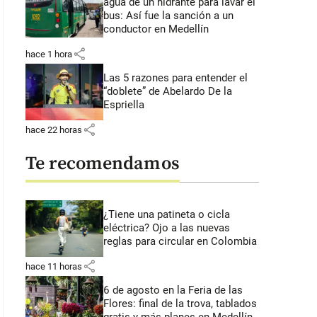
agua de un hidrante para lavar el
bus: Así fue la sanción a un
conductor en Medellín
share
hace 1 hora
Las 5 razones para entender el
“doblete” de Abelardo De la
Espriella
share
hace 22 horas
Te recomendamos
¿Tiene una patineta o cicla
eléctrica? Ojo a las nuevas
reglas para circular en Colombia
share
hace 11 horas
6 de agosto en la Feria de las
Flores: final de la trova, tablados