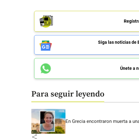
Regístr
Siga las noticias 
Únete a n
Para seguir leyendo
En Grecia encontraron muerta a un
share