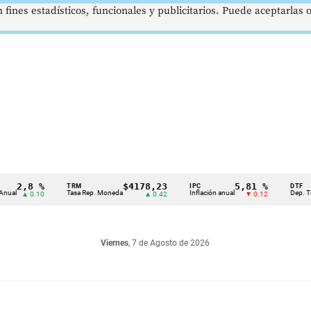
 fines estadísticos, funcionales y publicitarios. Puede aceptarlas
2,8 %
$4178,23
5,81 %
TRM
IPC
DTF
Tasa Rep. Moneda
Inflación anual
Dep. Término 
▲ 0.10
▲ 0.42
▼ 0.12
Viernes
, 7 de Agosto de 2026