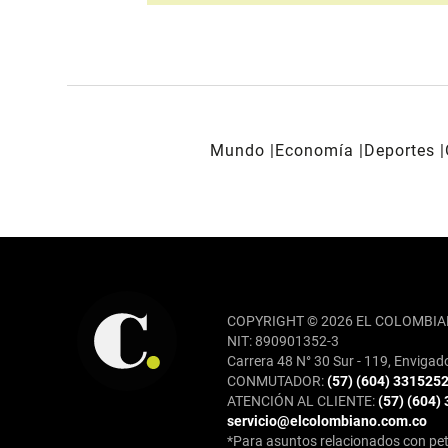
Mundo
Economía
Deportes
REDES SOCIALES
COPYRIGHT © 2026 EL COLOMBIA
NIT: 890901352-3
Carrera 48 N° 30 Sur - 119, Envigad
CONMUTADOR:
(57) (604) 331525
ATENCIÓN AL CLIENTE:
(57) (604)
servicio@elcolombiano.com.co
*Para asuntos relacionados con pet