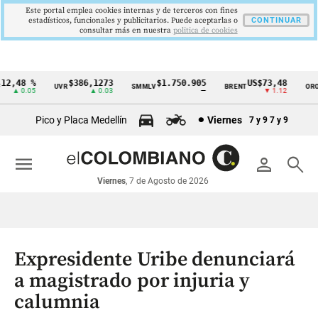
Este portal emplea cookies internas y de terceros con fines
estadísticos, funcionales y publicitarios. Puede aceptarlas o
CONTINUAR
consultar más en nuestra
politica de cookies
2,48 %
$386,1273
$1.750.905
US$73,48
U
UVR
SMMLV
BRENT
ORO
Cintillo
▲ 0.05
▲ 0.03
—
▼ 1.12
de
Pico y Placa Medellín
Viernes
7 y 9
7 y 9
indicadores
económicos
menu
person
search
Colombia
Viernes
, 7 de Agosto de 2026
Expresidente Uribe denunciará
a magistrado por injuria y
calumnia