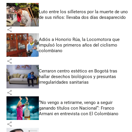
Luto entre los silleteros por la muerte de uno
de sus niños: llevaba dos días desaparecido
share
Adiós a Honorio Rúa, la Locomotora que
impulsó los primeros años del ciclismo
colombiano
share
Cerraron centro estético en Bogotá tras
hallar desechos biológicos y presuntas
irregularidades sanitarias
share
“No vengo a retirarme, vengo a seguir
ganando títulos con Nacional”: Franco
Armani en entrevista con El Colombiano
share