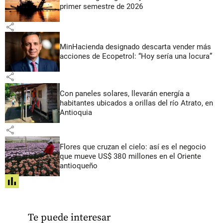
primer semestre de 2026
share
MinHacienda designado descarta vender más
acciones de Ecopetrol: “Hoy sería una locura”
share
Con paneles solares, llevarán energía a
habitantes ubicados a orillas del río Atrato, en
Antioquia
share
Flores que cruzan el cielo: así es el negocio
que mueve US$ 380 millones en el Oriente
antioqueño
share
Te puede interesar