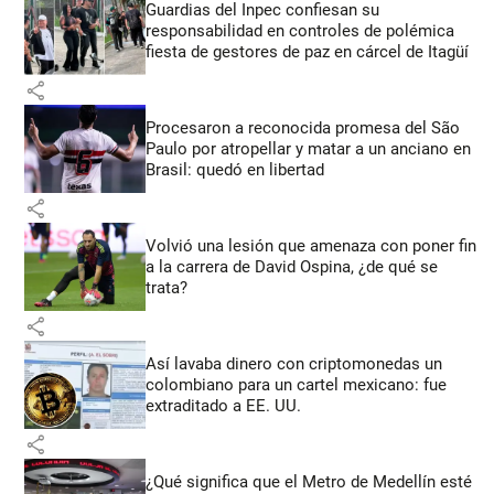
Guardias del Inpec confiesan su
responsabilidad en controles de polémica
fiesta de gestores de paz en cárcel de Itagüí
share
Procesaron a reconocida promesa del São
Paulo por atropellar y matar a un anciano en
Brasil: quedó en libertad
share
Volvió una lesión que amenaza con poner fin
a la carrera de David Ospina, ¿de qué se
trata?
share
Así lavaba dinero con criptomonedas
un
colombiano para un cartel mexicano: fue
extraditado a EE. UU.
share
¿Qué significa que el Metro de Medellín esté