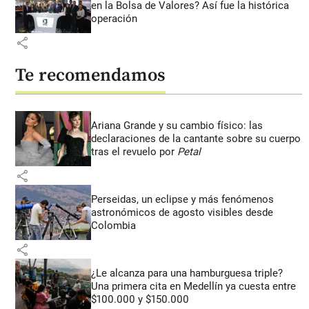
en la Bolsa de Valores? Así fue la histórica
operación
share
Te recomendamos
Ariana Grande y su cambio físico: las
declaraciones de la cantante sobre su cuerpo
tras el revuelo por
Petal
share
Perseidas, un eclipse y más fenómenos
astronómicos de agosto visibles desde
Colombia
share
¿Le alcanza para una hamburguesa triple?
Una primera cita en Medellín ya cuesta entre
$100.000 y $150.000