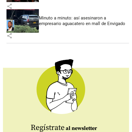
share
Minuto a minuto: así asesinaron a
empresario aguacatero en mall de Envigado
share
Regístrate
al newsletter