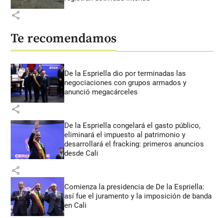
share
Te recomendamos
De la Espriella dio por terminadas las
negociaciones con grupos armados y
anunció megacárceles
share
De la Espriella congelará el gasto público,
eliminará el impuesto al patrimonio y
desarrollará el fracking: primeros anuncios
desde Cali
share
Comienza la presidencia de De la Espriella:
así fue el juramento y la imposición de banda
en Cali