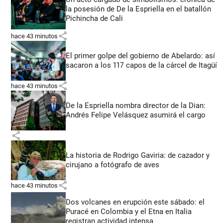
la posesión de De la Espriella en el batallón
Pichincha de Cali
share
hace 43 minutos
El primer golpe del gobierno de Abelardo: así
sacaron a los 117 capos de la cárcel de Itagüí
share
hace 43 minutos
De la Espriella nombra director de la Dian:
Andrés Felipe Velásquez asumirá el cargo
share
La historia de Rodrigo Gaviria: de cazador y
cirujano a fotógrafo de aves
share
hace 43 minutos
Dos volcanes en erupción este sábado: el
Puracé en Colombia y el Etna en Italia
registran actividad intensa