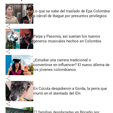
Lo que se sabe del traslado de Epa Colombia
a cárcel de Ibagué por presuntos privilegios
share
Paipa y Pasonva, así suenan los nuevos
géneros musicales hechos en Colombia
share
¿Estudiar una carrera tradicional o
convertirse en influencer? El nuevo dilema de
los jóvenes colombianos
share
En Cúcuta despidieron a Gorda, la perra que
murió en el atentado del Eln
share
77 familias desplazadas en Briceño por