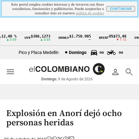
Este portal emplea cookies internas y de terceros con fines
estadísticos, funcionales y publicitarios. Puede aceptarlas o
CONTINUAR
consultar más en nuestra
politica de cookies
2,48 %
$386,1273
$1.750.905
US$73,48
U
UVR
SMMLV
BRENT
ORO
Cintillo
▲ 0.05
▲ 0.03
—
▼ 1.12
de
Pico y Placa Medellín
Domingo
no
no
indicadores
económicos
menu
person
search
Colombia
Domingo
, 9 de Agosto de 2026
Explosión en Anorí dejó ocho
personas heridas