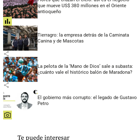
que mueve US$ 380 millones en el Oriente
antioqueño
share
Tierragro: la empresa detrás de la Caminata
Canina y de Mascotas
share
La pelota de la ‘Mano de Dios’ sale a subasta:
¿cuánto vale el histórico balón de Maradona?
share
El gobierno más corrupto: el legado de Gustavo
Petro
share
Te puede interesar