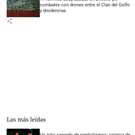
combates con drones entre el Clan del Golfo
y disidencias
share
Las más leídas
Un acto cargado de simbolismos: crónica de