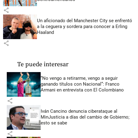
share
Un aficionado del Manchester City se enfrentó
a la ceguera y sordera para conocer a Erling
Haaland
share
Te puede interesar
“No vengo a retirarme, vengo a seguir
ganando títulos con Nacional”: Franco
Armani en entrevista con El Colombiano
share
Iván Cancino denuncia ciberataque al
MinJusticia a días del cambio de Gobierno;
esto se sabe
share