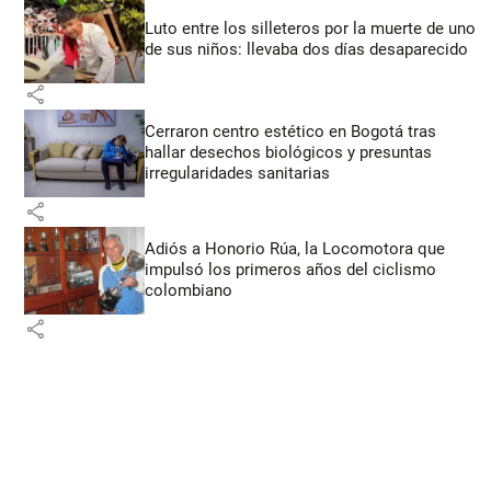
Luto entre los silleteros por la muerte de uno
de sus niños: llevaba dos días desaparecido
share
Cerraron centro estético en Bogotá tras
hallar desechos biológicos y presuntas
irregularidades sanitarias
share
Adiós a Honorio Rúa, la Locomotora que
impulsó los primeros años del ciclismo
colombiano
share