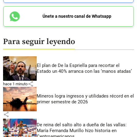
Únete a nuestro canal de Whatsapp
Para seguir leyendo
El plan de De la Espriella para recortar el
Estado un 40% arranca con las ‘manos atadas’
share
hace 1 minuto
Mineros logra ingresos y utilidades récord en el
primer semestre de 2026
share
De reina del salto alto a dueña de las vallas:
María Fernanda Murillo hizo historia en
Centroamericanos