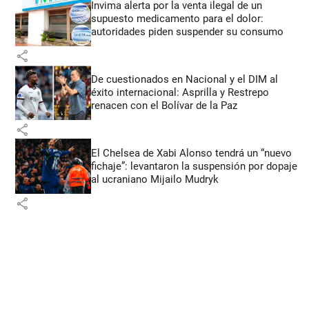
Invima alerta por la venta ilegal de un
supuesto medicamento para el dolor:
autoridades piden suspender su consumo
share
De cuestionados en Nacional y el DIM al
éxito internacional: Asprilla y Restrepo
renacen con el Bolívar de la Paz
share
El Chelsea de Xabi Alonso tendrá un “nuevo
fichaje”: levantaron la suspensión por dopaje
al ucraniano Mijailo Mudryk
share