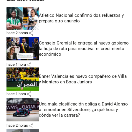
Atlético Nacional confirmó dos refuerzos y
prepara otro anuncio
share
hace 2 horas
Consejo Gremial le entrega al nuevo gobierno
la hoja de ruta para reactivar el crecimiento
económico
share
hace 1 hora
Enner Valencia es nuevo compañero de Villa
y Montero en Boca Juniors
share
hace 1 hora
Una mala clasificación obliga a David Alonso
a remontar en Silverstone; ¿a qué hora y
dónde ver la carrera?
share
hace 2 horas