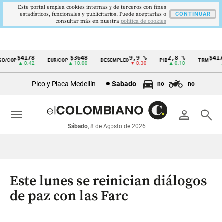
Este portal emplea cookies internas y de terceros con fines
estadísticos, funcionales y publicitarios. Puede aceptarlas o
CONTINUAR
consultar más en nuestra
politica de cookies
$4178
$3648
9,9 %
2,8 %
$4178,
COP
EUR/COP
DESEMPLEO
PIB
TRM
Cintillo
▲ 0.42
▲ 10.00
▼ 0.30
▲ 0.10
▲ 0
de
Pico y Placa Medellín
Sabado
no
no
indicadores
económicos
menu
person
search
Colombia
Sábado
, 8 de Agosto de 2026
Este lunes se reinician diálogos
de paz con las Farc