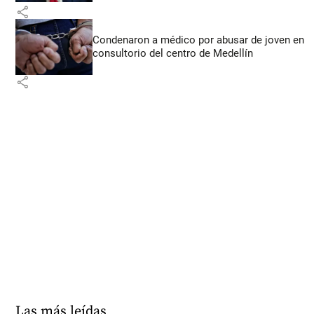
share
Condenaron a médico por abusar de joven en
consultorio del centro de Medellín
share
Las más leídas