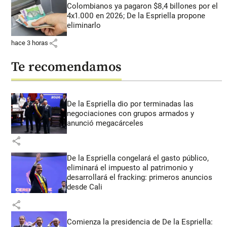
Colombianos ya pagaron $8,4 billones por el
4x1.000 en 2026; De la Espriella propone
eliminarlo
share
hace 3 horas
Te recomendamos
De la Espriella dio por terminadas las
negociaciones con grupos armados y
anunció megacárceles
share
De la Espriella congelará el gasto público,
eliminará el impuesto al patrimonio y
desarrollará el fracking: primeros anuncios
desde Cali
share
Comienza la presidencia de De la Espriella: