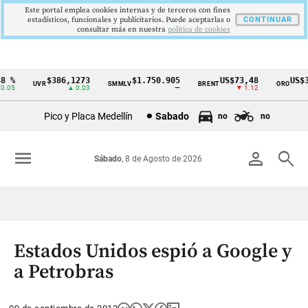
Este portal emplea cookies internas y de terceros con fines
estadísticos, funcionales y publicitarios. Puede aceptarlas o
CONTINUAR
consultar más en nuestra
politica de cookies
 %
$386,1273
$1.750.905
US$73,48
US$33
UVR
SMMLV
BRENT
ORO
Cintillo
05
▲ 0.03
—
▼ 1.12
de
Pico y Placa Medellín
Sabado
no
no
indicadores
económicos
menu
person
search
Sábado
, 8 de Agosto de 2026
Colombia
Estados Unidos espió a Google y
a Petrobras