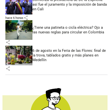
así fue el juramento y la imposición de banda
en Cali
share
hace 6 horas
¿Tiene una patineta o cicla eléctrica? Ojo a
las nuevas reglas para circular en Colombia
share
6 de agosto en la Feria de las Flores: final de
la trova, tablados gratis y más planes en
Medellín
share