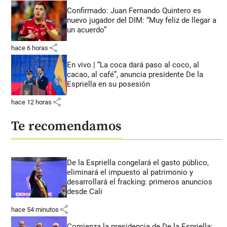
Confirmado: Juan Fernando Quintero es
nuevo jugador del DIM: “Muy feliz de llegar a
un acuerdo”
share
hace 6 horas
En vivo | “La coca dará paso al coco, al
cacao, al café”, anuncia presidente De la
Espriella en su posesión
share
hace 12 horas
Te recomendamos
De la Espriella congelará el gasto público,
eliminará el impuesto al patrimonio y
desarrollará el fracking: primeros anuncios
desde Cali
share
hace 54 minutos
Comienza la presidencia de De la Espriella: