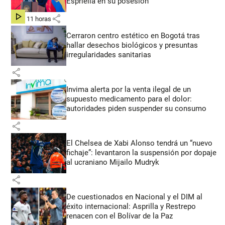
Espriella en su posesión
share
hace 11 horas
Cerraron centro estético en Bogotá tras
hallar desechos biológicos y presuntas
irregularidades sanitarias
share
Invima alerta por la venta ilegal de un
supuesto medicamento para el dolor:
autoridades piden suspender su consumo
share
El Chelsea de Xabi Alonso tendrá un “nuevo
fichaje”: levantaron la suspensión por dopaje
al ucraniano Mijailo Mudryk
share
De cuestionados en Nacional y el DIM al
éxito internacional: Asprilla y Restrepo
renacen con el Bolívar de la Paz