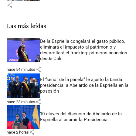
share
Las más leídas
De la Espriella congelará el gasto público,
eliminará el impuesto al patrimonio y
desarrollará el fracking: primeros anuncios
desde Cali
share
hace 54 minutos
El “señor de la panela” le ajustó la banda
presidencial a Abelardo de la Espriella en la
posesión
share
hace 23 minutos
10 claves del discurso de Abelardo de la
Espriella al asumir la Presidencia
share
hace 2 horas