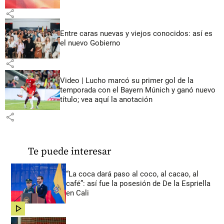
share
Entre caras nuevas y viejos conocidos: así es
el nuevo Gobierno
share
Video | Lucho marcó su primer gol de la
temporada con el Bayern Múnich y ganó nuevo
título; vea aquí la anotación
share
Te puede interesar
“La coca dará paso al coco, al cacao, al
café”: así fue la posesión de De la Espriella
en Cali
share