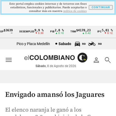
Este portal emplea cookies internas y de terceros con fines
estadísticos, funcionales y publicitarios. Puede aceptarlas o
CONTINUAR
consultar más en nuestra
politica de cookies
$3639
9,9 %
2,8 %
$4178,23
5,81 %
DESEMPLEO
PIB
TRM
IPC
Cintillo
—
▼ 0.30
▲ 0.10
▲ 0.42
▼ 0.12
de
Pico y Placa Medellín
Sabado
no
no
indicadores
económicos
menu
person
search
Colombia
Sábado
, 8 de Agosto de 2026
Envigado amansó los Jaguares
El elenco naranja le ganó a los