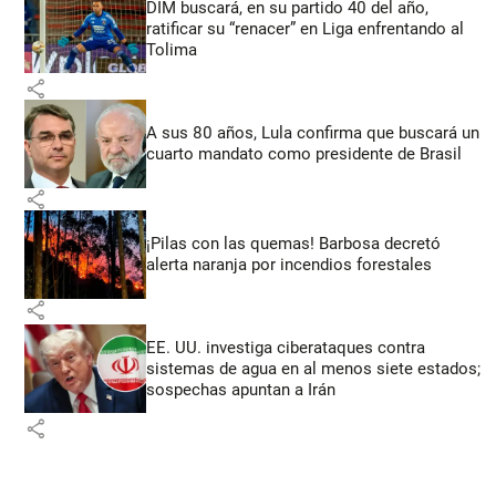
DIM buscará, en su partido 40 del año,
ratificar su “renacer” en Liga enfrentando al
Tolima
share
A sus 80 años, Lula confirma que buscará un
cuarto mandato como presidente de Brasil
share
¡Pilas con las quemas! Barbosa decretó
alerta naranja por incendios forestales
share
EE. UU. investiga ciberataques contra
sistemas de agua en al menos siete estados;
sospechas apuntan a Irán
share