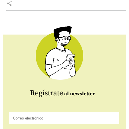
share
Regístrate
al newsletter