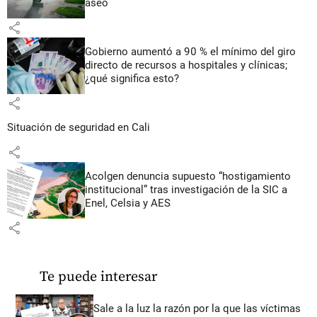
aseo
share
Gobierno aumentó a 90 % el mínimo del giro
directo de recursos a hospitales y clínicas;
¿qué significa esto?
share
Situación de seguridad en Cali
share
Acolgen denuncia supuesto “hostigamiento
institucional” tras investigación de la SIC a
Enel, Celsia y AES
share
Te puede interesar
Sale a la luz la razón por la que las víctimas