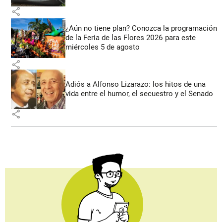
share
¿Aún no tiene plan? Conozca la programación
de la Feria de las Flores 2026 para este
miércoles 5 de agosto
share
Adiós a Alfonso Lizarazo: los hitos de una
vida entre el humor, el secuestro y el Senado
share