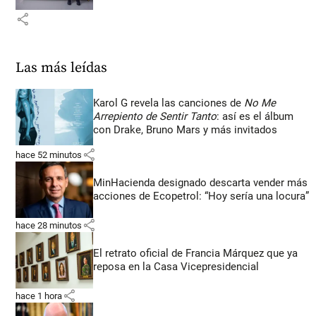
share
Las más leídas
Karol G revela las canciones de
No Me
Arrepiento de Sentir Tanto
: así es el álbum
con Drake, Bruno Mars y más invitados
share
hace 52 minutos
MinHacienda designado descarta vender más
acciones de Ecopetrol: “Hoy sería una locura”
share
hace 28 minutos
El retrato oficial de Francia Márquez que ya
reposa en la Casa Vicepresidencial
share
hace 1 hora