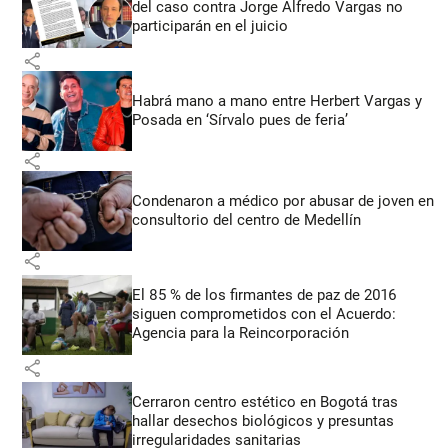
del caso contra Jorge Alfredo Vargas no
participarán en el juicio
share
Habrá mano a mano entre Herbert Vargas y
Posada en ‘Sírvalo pues de feria’
share
Condenaron a médico por abusar de joven en
consultorio del centro de Medellín
share
El 85 % de los firmantes de paz de 2016
siguen comprometidos con el Acuerdo:
Agencia para la Reincorporación
share
Cerraron centro estético en Bogotá tras
hallar desechos biológicos y presuntas
irregularidades sanitarias