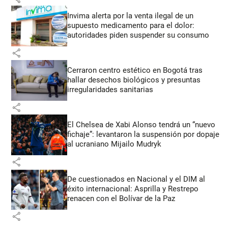
Invima alerta por la venta ilegal de un
supuesto medicamento para el dolor:
autoridades piden suspender su consumo
share
Cerraron centro estético en Bogotá tras
hallar desechos biológicos y presuntas
irregularidades sanitarias
share
El Chelsea de Xabi Alonso tendrá un “nuevo
fichaje”: levantaron la suspensión por dopaje
al ucraniano Mijailo Mudryk
share
De cuestionados en Nacional y el DIM al
éxito internacional: Asprilla y Restrepo
renacen con el Bolívar de la Paz
share