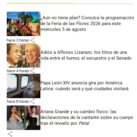
¿Aún no tiene plan? Conozca la programación
de la Feria de las Flores 2026 para este
miércoles 5 de agosto
share
hace 2 horas
Adiós a Alfonso Lizarazo: los hitos de una
vida entre el humor, el secuestro y el Senado
share
hace 4 horas
Papa León XIV anuncia gira por América
Latina: cuándo será y qué ciudades visitará
share
hace 8 horas
Ariana Grande y su cambio físico: las
declaraciones de la cantante sobre su cuerpo
tras el revuelo por
Petal
share