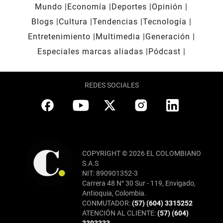
Mundo
Economía
Deportes
Opinión
Blogs
Cultura
Tendencias
Tecnología
Entretenimiento
Multimedia
Generación
Especiales marcas aliadas
Pódcast
REDES SOCIALES
COPYRIGHT © 2026 EL COLOMBIANO
S.A.S
NIT: 890901352-3
Carrera 48 N° 30 Sur - 119, Envigado,
Antioquia, Colombia.
CONMUTADOR:
(57) (604) 3315252
ATENCIÓN AL CLIENTE:
(57) (604)