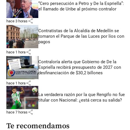
“Cero persecución a Petro y De la Espriella”:
el llamado de Uribe al próximo contralor
share
hace 3 horas
Contratistas de la Alcaldía de Medellín se
tomaron el Parque de las Luces por líos con
pagos
share
hace 1 hora
Contraloría alerta que Gobierno de De la
Espriella recibirá presupuesto de 2027 con
desfinanciación de $30,2 billones
share
hace 1 hora
La verdadera razón por la que Rengifo no fue
titular con Nacional: ¿está cerca su salida?
share
hace 7 horas
Te recomendamos