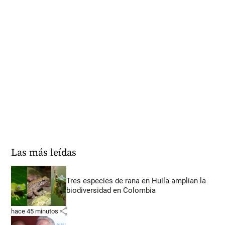
Las más leídas
Tres especies de rana en Huila amplían la
biodiversidad en Colombia
share
hace 45 minutos