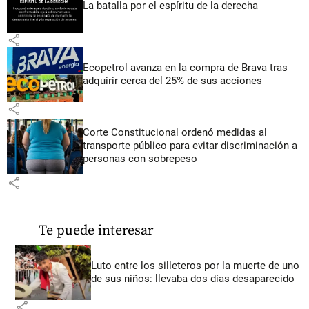
La batalla por el espíritu de la derecha
share
Ecopetrol avanza en la compra de Brava tras
adquirir cerca del 25% de sus acciones
share
Corte Constitucional ordenó medidas al
transporte público para evitar discriminación a
personas con sobrepeso
share
Te puede interesar
Luto entre los silleteros por la muerte de uno
de sus niños: llevaba dos días desaparecido
share