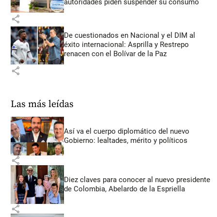
autoridades piden suspender su consumo
share
De cuestionados en Nacional y el DIM al
éxito internacional: Asprilla y Restrepo
renacen con el Bolívar de la Paz
share
Las más leídas
Así va el cuerpo diplomático del nuevo
Gobierno: lealtades, mérito y políticos
share
Diez claves para conocer al nuevo presidente
de Colombia, Abelardo de la Espriella
share