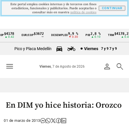
Este portal emplea cookies internas y de terceros con fines
estadísticos, funcionales y publicitarios. Puede aceptarlas o
CONTINUAR
consultar más en nuestra
politica de cookies
$4178
$3672
9,9 %
2,8 %
$4178,23
P
EUR/COP
DESEMPLEO
PIB
TRM
Cintillo
▲ 0.42
—
▼ 0.30
▲ 0.10
▲ 0.42
de
Pico y Placa Medellín
Viernes
7 y 9
7 y 9
indicadores
económicos
menu
person
search
Viernes
, 7 de Agosto de 2026
Colombia
En DIM yo hice historia: Orozco
01 de marzo de 2013