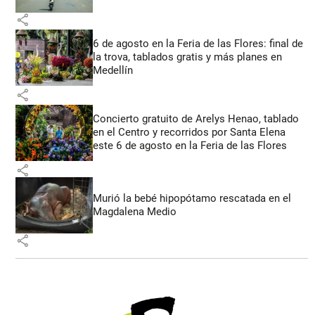
share
6 de agosto en la Feria de las Flores: final de
la trova, tablados gratis y más planes en
Medellín
share
Concierto gratuito de Arelys Henao, tablado
en el Centro y recorridos por Santa Elena
este 6 de agosto en la Feria de las Flores
share
Murió la bebé hipopótamo rescatada en el
Magdalena Medio
share