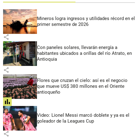
Mineros logra ingresos y utilidades récord en el
primer semestre de 2026
share
Con paneles solares, llevarán energía a
habitantes ubicados a orillas del río Atrato, en
Antioquia
share
Flores que cruzan el cielo: así es el negocio
que mueve US$ 380 millones en el Oriente
antioqueño
share
Video: Lionel Messi marcó doblete y ya es el
goleador de la Leagues Cup
share