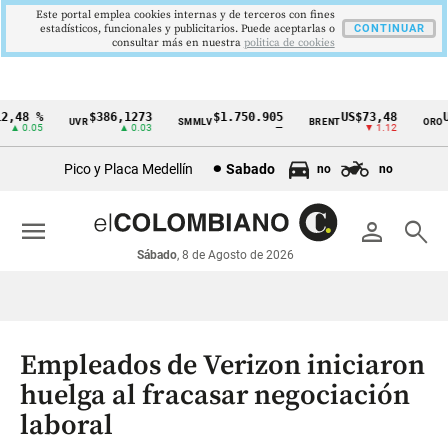
Este portal emplea cookies internas y de terceros con fines
estadísticos, funcionales y publicitarios. Puede aceptarlas o
CONTINUAR
consultar más en nuestra
politica de cookies
,48 %
$386,1273
$1.750.905
US$73,48
US
UVR
SMMLV
BRENT
ORO
Cintillo
▲ 0.05
▲ 0.03
—
▼ 1.12
de
Pico y Placa Medellín
Sabado
no
no
indicadores
económicos
menu
person
search
Colombia
Sábado
, 8 de Agosto de 2026
Empleados de Verizon iniciaron
huelga al fracasar negociación
laboral