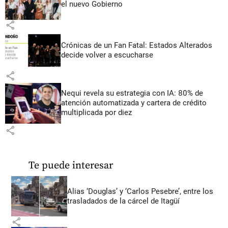
el nuevo Gobierno
share
Crónicas de un Fan Fatal: Estados Alterados
decide volver a escucharse
share
Nequi revela su estrategia con IA: 80% de
atención automatizada y cartera de crédito
multiplicada por diez
share
Te puede interesar
Alias ‘Douglas’ y ‘Carlos Pesebre’, entre los
trasladados de la cárcel de Itagüí
share