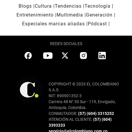
Blogs
Cultura
Tendencias
Tecnología
Entretenimiento
Multimedia
Generación
Especiales marcas aliadas
Pódcast
REDES SOCIALES
COPYRIGHT © 2026 EL COLOMBIANO
S.A.S
NIT: 890901352-3
Carrera 48 N° 30 Sur - 119, Envigado,
Antioquia, Colombia.
CONMUTADOR:
(57) (604) 3315252
ATENCIÓN AL CLIENTE:
(57) (604)
3393333
servicio@elcolombiano.com.co