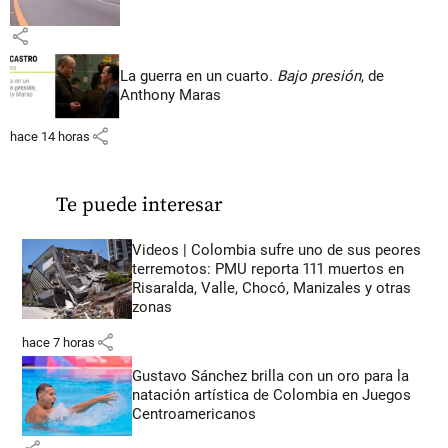
share
La guerra en un cuarto.
Bajo presión
, de
Anthony Maras
share
hace 14 horas
Te puede interesar
Videos | Colombia sufre uno de sus peores
terremotos: PMU reporta 111 muertos en
Risaralda, Valle, Chocó, Manizales y otras
zonas
share
hace 7 horas
Gustavo Sánchez brilla con un oro para la
natación artística de Colombia en Juegos
Centroamericanos