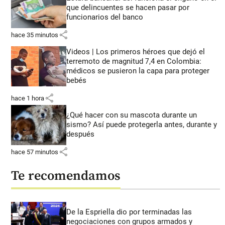
que delincuentes se hacen pasar por
funcionarios del banco
share
hace 35 minutos
Videos | Los primeros héroes que dejó el
terremoto de magnitud 7,4 en Colombia:
médicos se pusieron la capa para proteger
bebés
share
hace 1 hora
¿Qué hacer con su mascota durante un
sismo? Así puede protegerla antes, durante y
después
share
hace 57 minutos
Te recomendamos
De la Espriella dio por terminadas las
negociaciones con grupos armados y