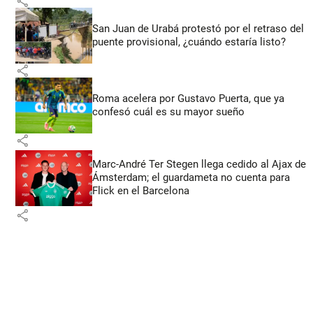
share
San Juan de Urabá protestó por el retraso del
puente provisional, ¿cuándo estaría listo?
share
Roma acelera por Gustavo Puerta, que ya
confesó cuál es su mayor sueño
share
Marc-André Ter Stegen llega cedido al Ajax de
Ámsterdam; el guardameta no cuenta para
Flick en el Barcelona
share