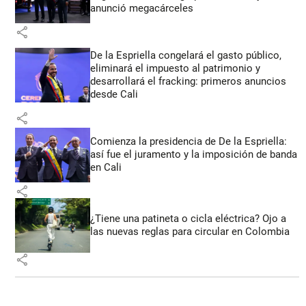
anunció megacárceles
share
De la Espriella congelará el gasto público,
eliminará el impuesto al patrimonio y
desarrollará el fracking: primeros anuncios
desde Cali
share
Comienza la presidencia de De la Espriella:
así fue el juramento y la imposición de banda
en Cali
share
¿Tiene una patineta o cicla eléctrica? Ojo a
las nuevas reglas para circular en Colombia
share