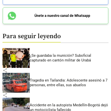
Únete a nuestro canal de Whatsapp
Para seguir leyendo
¿Se guardaba la munición? Suboficial
capturado en cantón militar de Urabá
share
Tragedia en Tailandia: Adolescente asesinó a 7
personas, entre ellas, sus abuelos
share
Accidente en la autopista Medellín-Bogotá dejó
un motociclista fallecido