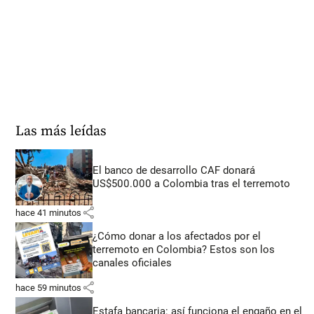
Las más leídas
El banco de desarrollo CAF donará
US$500.000 a Colombia tras el terremoto
share
hace 41 minutos
¿Cómo donar a los afectados por el
terremoto en Colombia? Estos son los
canales oficiales
share
hace 59 minutos
Estafa bancaria: así funciona el engaño en el