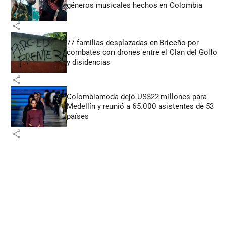
géneros musicales hechos en Colombia
share
77 familias desplazadas en Briceño por
combates con drones entre el Clan del Golfo
y disidencias
share
Colombiamoda dejó US$22 millones para
Medellín y reunió a 65.000 asistentes de 53
países
share