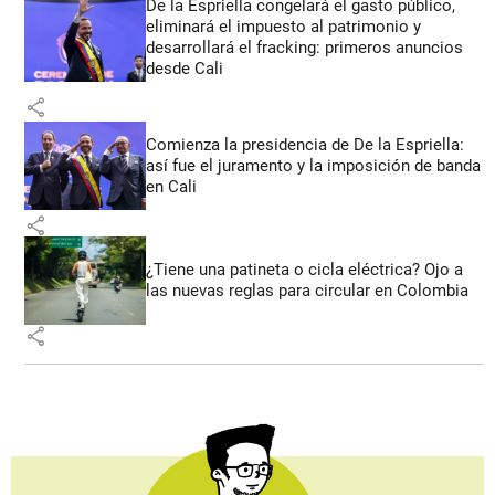
De la Espriella congelará el gasto público,
eliminará el impuesto al patrimonio y
desarrollará el fracking: primeros anuncios
desde Cali
share
Comienza la presidencia de De la Espriella:
así fue el juramento y la imposición de banda
en Cali
share
¿Tiene una patineta o cicla eléctrica? Ojo a
las nuevas reglas para circular en Colombia
share