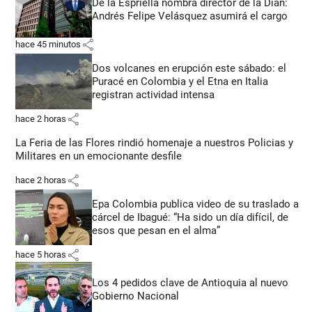
De la Espriella nombra director de la Dian:
Andrés Felipe Velásquez asumirá el cargo
share
hace 45 minutos
Dos volcanes en erupción este sábado: el
Puracé en Colombia y el Etna en Italia
registran actividad intensa
share
hace 2 horas
La Feria de las Flores rindió homenaje a nuestros Policias y
Militares en un emocionante desfile
share
hace 2 horas
Epa Colombia publica video de su traslado a
cárcel de Ibagué: “Ha sido un día difícil, de
esos que pesan en el alma”
share
hace 5 horas
Los 4 pedidos clave de Antioquia al nuevo
Gobierno Nacional