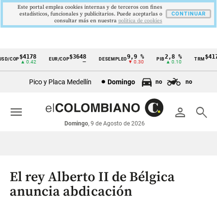
Este portal emplea cookies internas y de terceros con fines
estadísticos, funcionales y publicitarios. Puede aceptarlas o
CONTINUAR
consultar más en nuestra
politica de cookies
$4178
$3648
9,9 %
2,8 %
$4178,
/COP
EUR/COP
DESEMPLEO
PIB
TRM
Cintillo
▲ 0.42
—
▼ 0.30
▲ 0.10
▲ 0
de
Pico y Placa Medellín
Domingo
no
no
indicadores
económicos
menu
person
search
Colombia
Domingo
, 9 de Agosto de 2026
El rey Alberto II de Bélgica
anuncia abdicación