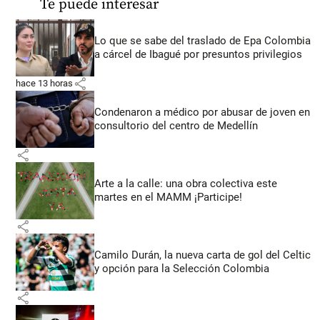
Te puede interesar
Lo que se sabe del traslado de Epa Colombia
a cárcel de Ibagué por presuntos privilegios
share
hace 13 horas
Condenaron a médico por abusar de joven en
consultorio del centro de Medellín
share
Arte a la calle: una obra colectiva este
martes en el MAMM ¡Participe!
share
Camilo Durán, la nueva carta de gol del Celtic
y opción para la Selección Colombia
share