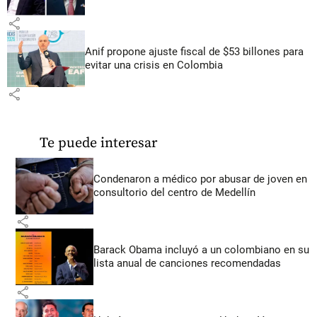
share
Anif propone ajuste fiscal de $53 billones para
evitar una crisis en Colombia
share
Te puede interesar
Condenaron a médico por abusar de joven en
consultorio del centro de Medellín
share
Barack Obama incluyó a un colombiano en su
lista anual de canciones recomendadas
share