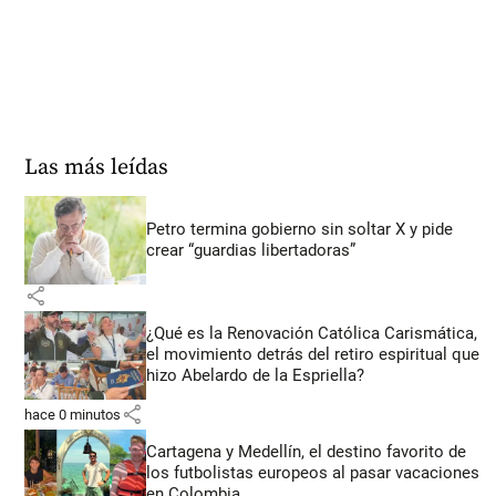
Las más leídas
Petro termina gobierno sin soltar X y pide
crear “guardias libertadoras”
share
¿Qué es la Renovación Católica Carismática,
el movimiento detrás del retiro espiritual que
hizo Abelardo de la Espriella?
share
hace 0 minutos
Cartagena y Medellín, el destino favorito de
los futbolistas europeos al pasar vacaciones
en Colombia