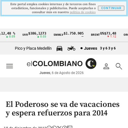
Este portal emplea cookies internas y de terceros con fines
estadísticos, funcionales y publicitarios. Puede aceptarlas o
CONTINUAR
consultar más en nuestra
politica de cookies
2,48 %
$386,1273
$1.750.905
US$73,48
U
UVR
SMMLV
BRENT
ORO
Cintillo
▲ 0.05
▲ 0.03
—
▼ 1.12
de
Pico y Placa Medellín
Jueves
3 y 6
3 y 6
indicadores
económicos
menu
person
search
Colombia
Jueves
, 6 de Agosto de 2026
El Poderoso se va de vacaciones
y espera refuerzos para 2014