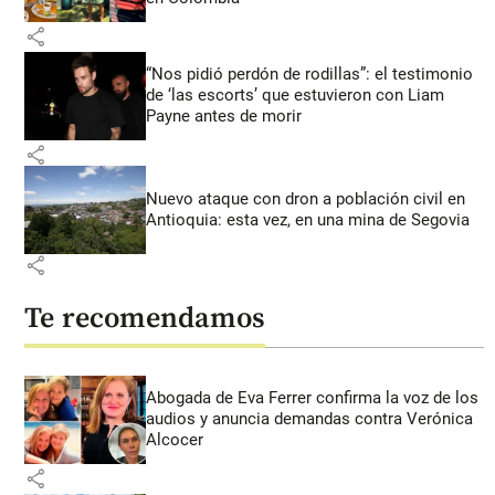
share
“Nos pidió perdón de rodillas”: el testimonio
de ‘las escorts’ que estuvieron con Liam
Payne antes de morir
share
Nuevo ataque con dron a población civil en
Antioquia: esta vez, en una mina de Segovia
share
Te recomendamos
Abogada de Eva Ferrer confirma la voz de los
audios y anuncia demandas contra Verónica
Alcocer
share