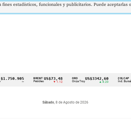
 fines estadísticos, funcionales y publicitarios. Puede aceptarlas
50.905
US$73,48
US$3342,60
162
BRENT
ORO
COLCAP
Petróleo
Onza Troy
Índ. Bursátil
—
▼ 1.12
▲ 8.20
Sábado
, 8 de Agosto de 2026