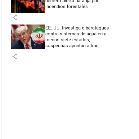
decretó alerta naranja por
incendios forestales
share
EE. UU. investiga ciberataques
contra sistemas de agua en al
menos siete estados;
sospechas apuntan a Irán
share