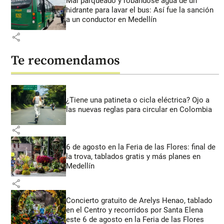
Mal parqueado y robándose agua de un
hidrante para lavar el bus: Así fue la sanción
a un conductor en Medellín
share
Te recomendamos
¿Tiene una patineta o cicla eléctrica? Ojo a
las nuevas reglas para circular en Colombia
share
6 de agosto en la Feria de las Flores: final de
la trova, tablados gratis y más planes en
Medellín
share
Concierto gratuito de Arelys Henao, tablado
en el Centro y recorridos por Santa Elena
este 6 de agosto en la Feria de las Flores