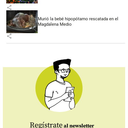
share
Murió la bebé hipopótamo rescatada en el
Magdalena Medio
share
Regístrate
al newsletter