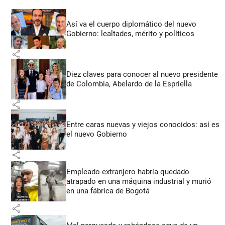
Así va el cuerpo diplomático del nuevo
Gobierno: lealtades, mérito y políticos
share
Diez claves para conocer al nuevo presidente
de Colombia, Abelardo de la Espriella
share
Entre caras nuevas y viejos conocidos: así es
el nuevo Gobierno
share
Empleado extranjero habría quedado
atrapado en una máquina industrial y murió
en una fábrica de Bogotá
share