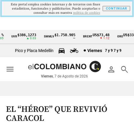
Este portal emplea cookies internas y de terceros con fines
estadísticos, funcionales y publicitarios. Puede aceptarlas o
CONTINUAR
consultar más en nuestra
politica de cookies
$386,1273
$1.750.905
US$73,48
US$334
UVR
SMMLV
BRENT
ORO
Cintillo
▲ 0.03
—
▼ 1.12
▲
de
Pico y Placa Medellín
Viernes
7 y 9
7 y 9
indicadores
económicos
menu
person
search
Colombia
Viernes
, 7 de Agosto de 2026
EL “HÉROE” QUE REVIVIÓ
CARACOL