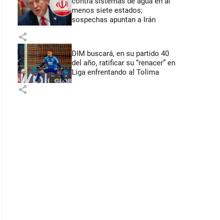
contra sistemas de agua en al
menos siete estados;
sospechas apuntan a Irán
share
DIM buscará, en su partido 40
del año, ratificar su “renacer” en
Liga enfrentando al Tolima
share