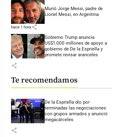
Murió Jorge Messi, padre de
Lionel Messi, en Argentina
share
hace 1 hora
Gobierno Trump anuncia
US$1.000 millones de apoyo a
gobierno de De la Espriella y
promete revisar aranceles
share
Te recomendamos
De la Espriella dio por
terminadas las negociaciones
con grupos armados y anunció
megacárceles
share