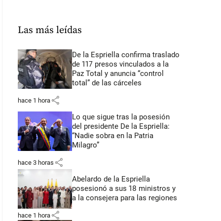
Las más leídas
De la Espriella confirma traslado
de 117 presos vinculados a la
Paz Total y anuncia “control
total” de las cárceles
share
hace 1 hora
Lo que sigue tras la posesión
del presidente De la Espriella:
“Nadie sobra en la Patria
Milagro”
share
hace 3 horas
Abelardo de la Espriella
posesionó a sus 18 ministros y
a la consejera para las regiones
share
hace 1 hora