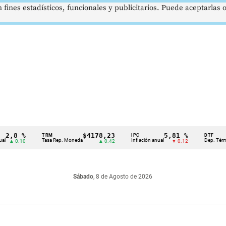
 fines estadísticos, funcionales y publicitarios. Puede aceptarlas
8 %
$4178,23
5,81 %
TRM
IPC
DTF
Tasa Rep. Moneda
Inflación anual
Dep. Término Fi
0.10
▲ 0.42
▼ 0.12
Sábado
, 8 de Agosto de 2026