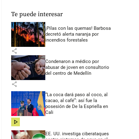
Te puede interesar
¡Pilas con las quemas! Barbosa
decretó alerta naranja por
incendios forestales
share
Condenaron a médico por
abusar de joven en consultorio
del centro de Medellín
share
“La coca dará paso al coco, al
cacao, al café”: así fue la
posesión de De la Espriella en
Cali
share
EE. UU. investiga ciberataques