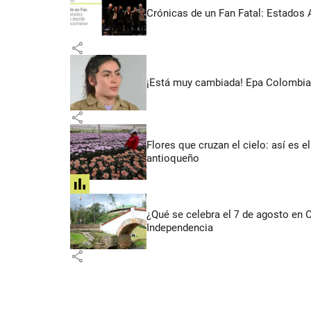
Crónicas de un Fan Fatal: Estados 
share
¡Está muy cambiada! Epa Colombia 
share
Flores que cruzan el cielo: así es
antioqueño
share
¿Qué se celebra el 7 de agosto en
Independencia
share