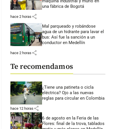
máquina industrial y murió en
una fábrica de Bogotá
share
hace 2 horas
Mal parqueado y robándose
agua de un hidrante para lavar el
bus: Así fue la sanción a un
conductor en Medellín
share
hace 2 horas
Te recomendamos
¿Tiene una patineta o cicla
eléctrica? Ojo a las nuevas
reglas para circular en Colombia
share
hace 12 horas
6 de agosto en la Feria de las
Flores: final de la trova, tablados