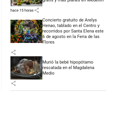
gratis y más planes en Medellín
share
hace 15 horas
Concierto gratuito de Arelys
Henao, tablado en el Centro y
recorridos por Santa Elena este
6 de agosto en la Feria de las
Flores
share
Murió la bebé hipopótamo
rescatada en el Magdalena
Medio
share