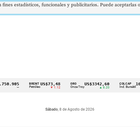
 fines estadísticos, funcionales y publicitarios. Puede aceptarlas
.905
US$73,48
US$3342,60
1621,3
BRENT
ORO
COLCAP
Petróleo
Onza Troy
Índ. Bursátil
—
▼ 1.12
▲ 8.20
Sábado
, 8 de Agosto de 2026