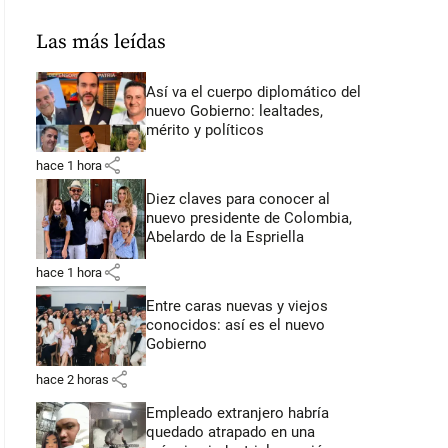
Las más leídas
Así va el cuerpo diplomático del
nuevo Gobierno: lealtades,
mérito y políticos
share
hace 1 hora
Diez claves para conocer al
nuevo presidente de Colombia,
Abelardo de la Espriella
share
hace 1 hora
Entre caras nuevas y viejos
conocidos: así es el nuevo
Gobierno
share
hace 2 horas
Empleado extranjero habría
quedado atrapado en una