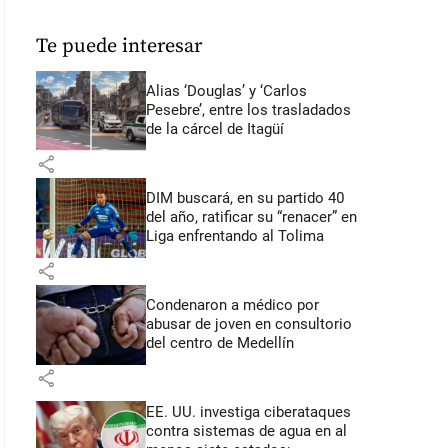
Te puede interesar
Alias ‘Douglas’ y ‘Carlos
Pesebre’, entre los trasladados
de la cárcel de Itagüí
share
DIM buscará, en su partido 40
del año, ratificar su “renacer” en
Liga enfrentando al Tolima
share
Condenaron a médico por
abusar de joven en consultorio
del centro de Medellín
share
EE. UU. investiga ciberataques
contra sistemas de agua en al