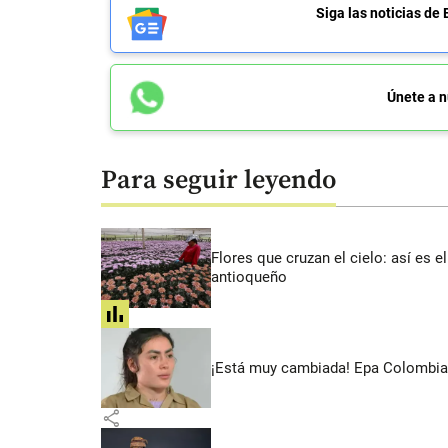
Siga las noticias 
Únete a n
Para seguir leyendo
Flores que cruzan el cielo: así es
antioqueño
share
¡Está muy cambiada! Epa Colombia 
share