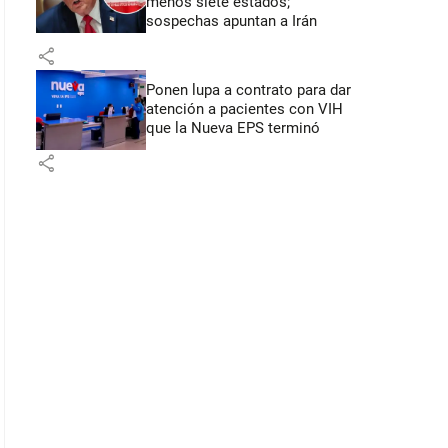
menos siete estados;
sospechas apuntan a Irán
share
Ponen lupa a contrato para dar
atención a pacientes con VIH
que la Nueva EPS terminó
share