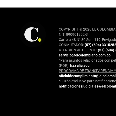
REDES SOCIALES
COPYRIGHT © 2026 EL COLOMBIA
NIT: 890901352-3
Carrera 48 N° 30 Sur - 119, Envigad
CONMUTADOR:
(57) (604) 331525
ATENCIÓN AL CLIENTE:
(57) (604)
servicio@elcolombiano.com.co
*Para asuntos relacionados con pet
(PQR),
haz clic aquí
PROGRAMA DE TRANSPARENCIA Y 
oficialdecumplimiento@elcolomb
*Buzón exclusivo para notificaciones
notificacionesjudiciales@elcolom