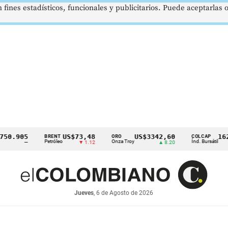
 fines estadísticos, funcionales y publicitarios. Puede aceptarlas
.905
US$73,48
US$3342,60
1621,3
BRENT
ORO
COLCAP
Petróleo
Onza Troy
Índ. Bursátil
—
▼ 1.12
▲ 8.20
Jueves
, 6 de Agosto de 2026