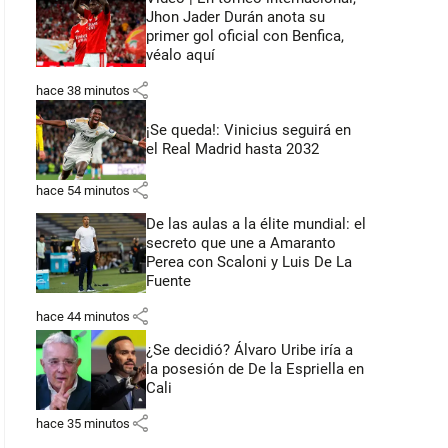
Jhon Jader Durán anota su
primer gol oficial con Benfica,
véalo aquí
share
hace 38 minutos
¡Se queda!: Vinicius seguirá en
el Real Madrid hasta 2032
share
hace 54 minutos
De las aulas a la élite mundial: el
secreto que une a Amaranto
Perea con Scaloni y Luis De La
Fuente
share
hace 44 minutos
¿Se decidió? Álvaro Uribe iría a
la posesión de De la Espriella en
Cali
share
hace 35 minutos