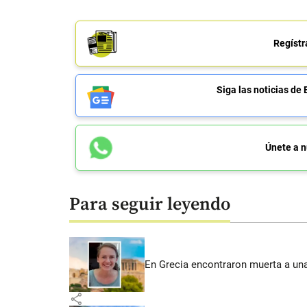
Regístr
Siga las noticias 
Únete a n
Para seguir leyendo
En Grecia encontraron muerta a un
share