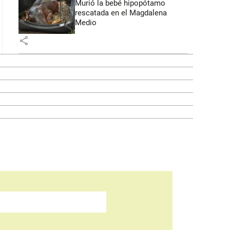
Murió la bebé hipopótamo
rescatada en el Magdalena
Medio
share