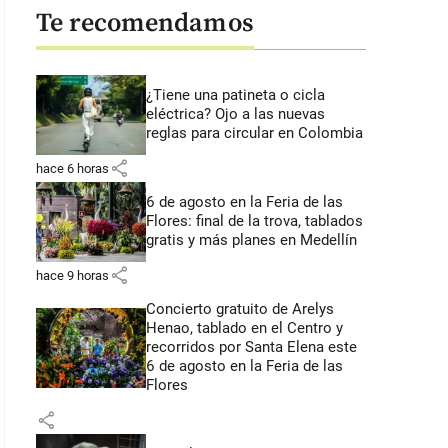
Te recomendamos
¿Tiene una patineta o cicla
eléctrica? Ojo a las nuevas
reglas para circular en Colombia
share
hace 6 horas
6 de agosto en la Feria de las
Flores: final de la trova, tablados
gratis y más planes en Medellín
share
hace 9 horas
Concierto gratuito de Arelys
Henao, tablado en el Centro y
recorridos por Santa Elena este
6 de agosto en la Feria de las
Flores
share