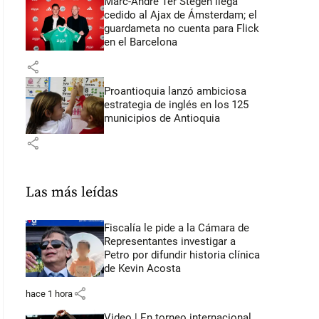
Marc-André Ter Stegen llega
cedido al Ajax de Ámsterdam; el
guardameta no cuenta para Flick
en el Barcelona
share
Proantioquia lanzó ambiciosa
estrategia de inglés en los 125
municipios de Antioquia
share
Las más leídas
Fiscalía le pide a la Cámara de
Representantes investigar a
Petro por difundir historia clínica
de Kevin Acosta
share
hace 1 hora
Video | En torneo internacional,