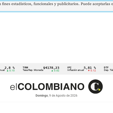
 fines estadísticos, funcionales y publicitarios. Puede aceptarlas
,8 %
$4178,23
5,81 %
TRM
IPC
DTF
Tasa Rep. Moneda
Inflación anual
Dep. Término F
▲ 0.10
▲ 0.42
▼ 0.12
Domingo
, 9 de Agosto de 2026