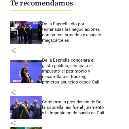
Te recomendamos
De la Espriella dio por
terminadas las negociaciones
con grupos armados y anunció
megacárceles
share
De la Espriella congelará el
gasto público, eliminará el
impuesto al patrimonio y
desarrollará el fracking:
primeros anuncios desde Cali
share
Comienza la presidencia de De
la Espriella: así fue el juramento
y la imposición de banda en Cali
share