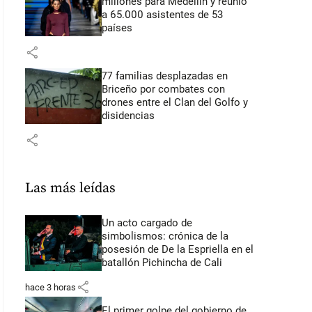
millones para Medellín y reunió
a 65.000 asistentes de 53
países
share
77 familias desplazadas en
Briceño por combates con
drones entre el Clan del Golfo y
disidencias
share
Las más leídas
Un acto cargado de
simbolismos: crónica de la
posesión de De la Espriella en el
batallón Pichincha de Cali
share
hace 3 horas
El primer golpe del gobierno de