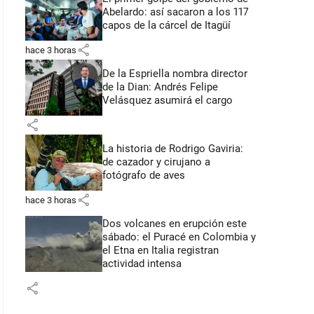
Abelardo: así sacaron a los 117
capos de la cárcel de Itagüí
share
hace 3 horas
De la Espriella nombra director
de la Dian: Andrés Felipe
Velásquez asumirá el cargo
share
La historia de Rodrigo Gaviria:
de cazador y cirujano a
fotógrafo de aves
share
hace 3 horas
Dos volcanes en erupción este
sábado: el Puracé en Colombia y
el Etna en Italia registran
actividad intensa
share