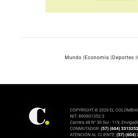
Mundo
Economía
Deportes
REDES SOCIALES
COPYRIGHT © 2026 EL COLOMBIA
NIT: 890901352-3
Carrera 48 N° 30 Sur - 119, Envigad
CONMUTADOR:
(57) (604) 331525
ATENCIÓN AL CLIENTE:
(57) (604)