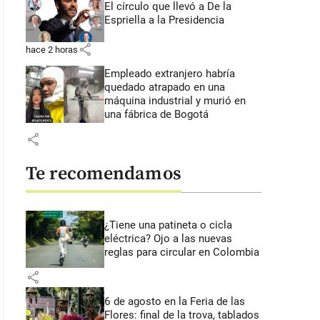
El círculo que llevó a De la
Espriella a la Presidencia
share
hace 2 horas
Empleado extranjero habría
quedado atrapado en una
máquina industrial y murió en
una fábrica de Bogotá
share
Te recomendamos
¿Tiene una patineta o cicla
eléctrica? Ojo a las nuevas
reglas para circular en Colombia
share
6 de agosto en la Feria de las
Flores: final de la trova, tablados