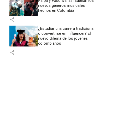
Paipa y Pasonva, así suenan los
nuevos géneros musicales
hechos en Colombia
share
¿Estudiar una carrera tradicional
o convertirse en influencer? El
nuevo dilema de los jóvenes
colombianos
share