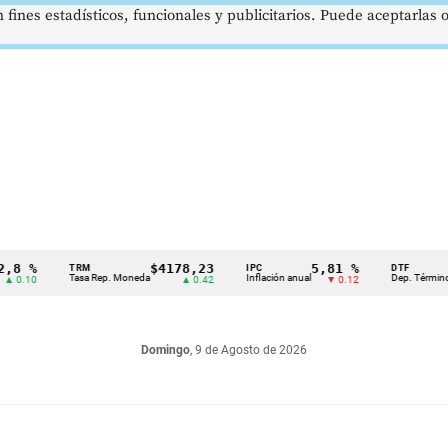
 fines estadísticos, funcionales y publicitarios. Puede aceptarlas
%
$4178,23
5,81 %
1
TRM
IPC
DTF
Tasa Rep. Moneda
Inflación anual
Dep. Término Fijo
0
▲ 0.42
▼ 0.12
Domingo
, 9 de Agosto de 2026