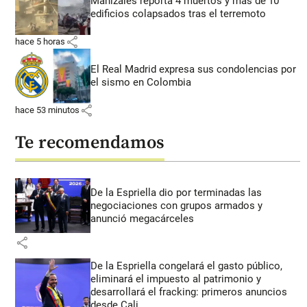
Manizales reporta 4 muertos y más de 10
edificios colapsados tras el terremoto
share
hace 5 horas
El Real Madrid expresa sus condolencias por
el sismo en Colombia
share
hace 53 minutos
Te recomendamos
De la Espriella dio por terminadas las
negociaciones con grupos armados y
anunció megacárceles
share
De la Espriella congelará el gasto público,
eliminará el impuesto al patrimonio y
desarrollará el fracking: primeros anuncios
desde Cali