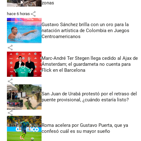
zonas
share
hace 6 horas
Gustavo Sánchez brilla con un oro para la
natación artística de Colombia en Juegos
Centroamericanos
share
Marc-André Ter Stegen llega cedido al Ajax de
Ámsterdam; el guardameta no cuenta para
Flick en el Barcelona
share
San Juan de Urabá protestó por el retraso del
puente provisional, ¿cuándo estaría listo?
share
Roma acelera por Gustavo Puerta, que ya
confesó cuál es su mayor sueño