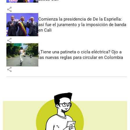
share
Comienza la presidencia de De la Espriella:
así fue el juramento y la imposición de banda
en Cali
share
¿Tiene una patineta o cicla eléctrica? Ojo a
las nuevas reglas para circular en Colombia
share