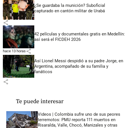
¿Se guardaba la munición? Suboficial
capturado en cantón militar de Urabá
share
42 películas y documentales gratis en Medellín:
así será el FICDEH 2026
share
hace 13 horas
Así Lionel Messi despidió a su padre Jorge, en
Argentina, acompañado de su familia y
fanáticos
share
Te puede interesar
Videos | Colombia sufre uno de sus peores
terremotos: PMU reporta 111 muertos en
Risaralda, Valle, Chocó, Manizales y otras