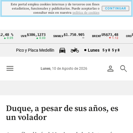
Este portal emplea cookies internas y de terceros con fines
estadísticos, funcionales y publicitarios. Puede aceptarlas o
CONTINUAR
consultar más en nuestra
politica de cookies
,48 %
$386,1273
$1.750.905
US$73,48
US
UVR
SMMLV
BRENT
ORO
Cintillo
▲ 0.05
▲ 0.03
—
▼ 1.12
de
Pico y Placa Medellín
Lunes
5 y 8
5 y 8
indicadores
económicos
menu
person
search
Lunes
, 10 de Agosto de 2026
Colombia
Duque, a pesar de sus años, es
un volador