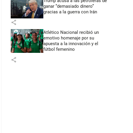
Trump acusa a las petroleras de
ganar “demasiado dinero”
gracias a la guerra con Irán
share
Atlético Nacional recibió un
emotivo homenaje por su
apuesta a la innovación y el
fútbol femenino
share