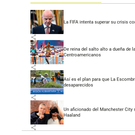
La FIFA intenta superar su crisis co
share
De reina del salto alto a dueña de l
Centroamericanos
share
Así es el plan para que La Escomb
desaparecidos
share
Un aficionado del Manchester City s
Haaland
share