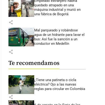
Empleado extranjero habría
quedado atrapado en una
máquina industrial y murió en
una fábrica de Bogotá
share
Mal parqueado y robándose
agua de un hidrante para lavar el
bus: Así fue la sanción a un
conductor en Medellín
share
Te recomendamos
¿Tiene una patineta o cicla
eléctrica? Ojo a las nuevas
reglas para circular en Colombia
share