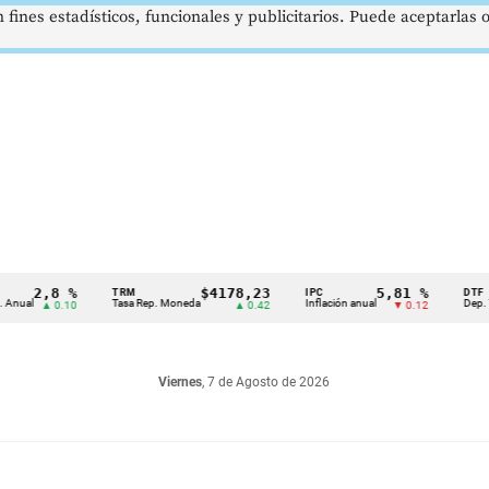
 fines estadísticos, funcionales y publicitarios. Puede aceptarlas
2,8 %
$4178,23
5,81 %
TRM
IPC
DTF
Tasa Rep. Moneda
Inflación anual
Dep. Término
▲ 0.10
▲ 0.42
▼ 0.12
Viernes
, 7 de Agosto de 2026