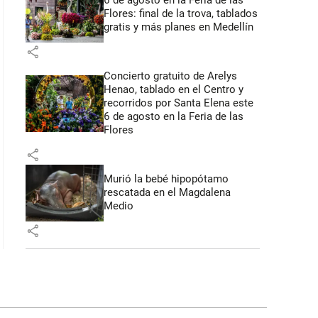
6 de agosto en la Feria de las
Flores: final de la trova, tablados
gratis y más planes en Medellín
share
Concierto gratuito de Arelys
Henao, tablado en el Centro y
recorridos por Santa Elena este
6 de agosto en la Feria de las
Flores
share
Murió la bebé hipopótamo
rescatada en el Magdalena
Medio
share