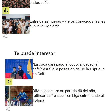
antioqueño
share
Entre caras nuevas y viejos conocidos: así es
el nuevo Gobierno
share
Te puede interesar
“La coca dará paso al coco, al cacao, al
café”: así fue la posesión de De la Espriella
en Cali
share
DIM buscará, en su partido 40 del año,
ratificar su “renacer” en Liga enfrentando al
Tolima
share