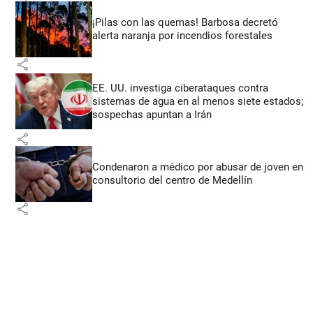
¡Pilas con las quemas! Barbosa decretó
alerta naranja por incendios forestales
share
EE. UU. investiga ciberataques contra
sistemas de agua en al menos siete estados;
sospechas apuntan a Irán
share
Condenaron a médico por abusar de joven en
consultorio del centro de Medellín
share