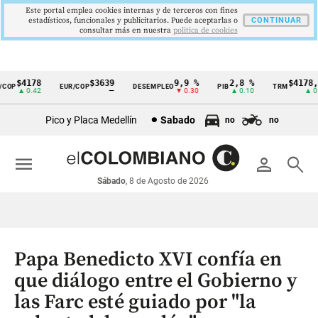
Este portal emplea cookies internas y de terceros con fines
estadísticos, funcionales y publicitarios. Puede aceptarlas o
CONTINUAR
consultar más en nuestra
politica de cookies
$4178
$3639
9,9 %
2,8 %
$4178,2
OP
EUR/COP
DESEMPLEO
PIB
TRM
Cintillo
▲ 0.42
—
▼ 0.30
▲ 0.10
▲ 0.4
de
Pico y Placa Medellín
Sabado
no
no
indicadores
económicos
menu
person
search
Colombia
Sábado
, 8 de Agosto de 2026
Papa Benedicto XVI confía en
que diálogo entre el Gobierno y
las Farc esté guiado por "la