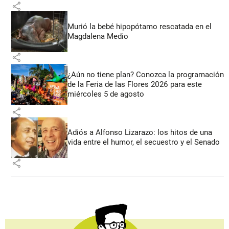
share
Murió la bebé hipopótamo rescatada en el
Magdalena Medio
share
¿Aún no tiene plan? Conozca la programación
de la Feria de las Flores 2026 para este
miércoles 5 de agosto
share
Adiós a Alfonso Lizarazo: los hitos de una
vida entre el humor, el secuestro y el Senado
share